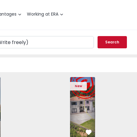
antages
Working at ERA
Search
ouse T3 Sabrosa, Vilarinho de São Romão - 1574801 - 1
Semi-Detached House T3 Angra do Heroí
Semi-Detached House T3 Angr
Semi-Detached Hou
Semi-De
New
vorite
Favorite