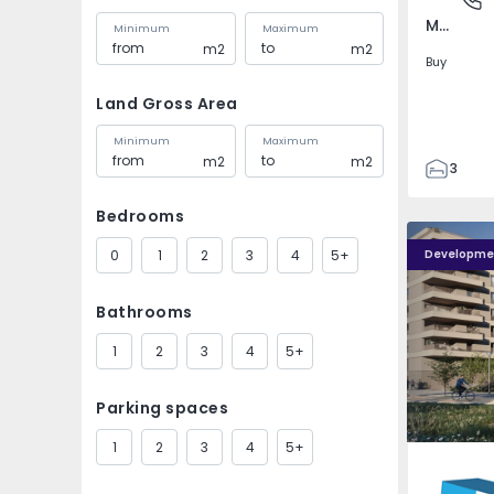
Mem Martins, Sintra
Minimum
Maximum
m2
m2
Buy
Land Gross Area
Minimum
Maximum
m2
m2
3
2
Bedrooms
89
PLENO JARDIM - 4
PLENO JAR
90
0
1
2
3
4
5+
Developme
7
Bathrooms
1
2
3
4
5+
Parking spaces
1
2
3
4
5+
Águas S