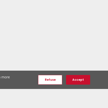
th more
Refuse
Accept