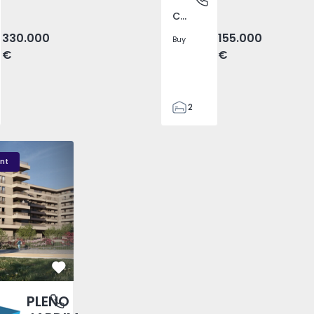
Covilhã e Canhoso, Castelo Branco
330.000
155.000
Buy
€
€
2
1
85
DIM - 3
PLENO JARDIM - 2
PLENO JARDIM - 17
85
nt
0
4
Favorite
PLENO
antas, Porto