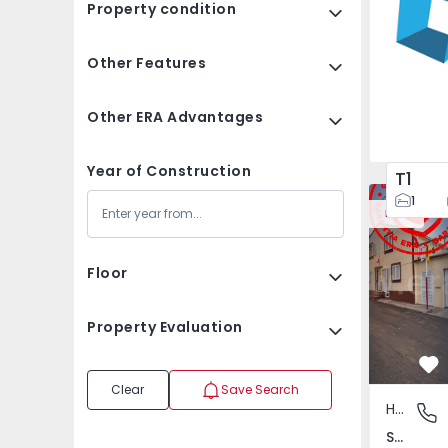
Property condition
Other Features
Other ERA Advantages
Year of Construction
T1
House T2 Ponta Delga
House T2 P
1
New
Floor
Property Evaluation
Fa
Clear
Save Search
House
Santa Bá
Santa Bárbara, Ilha de São Miguel