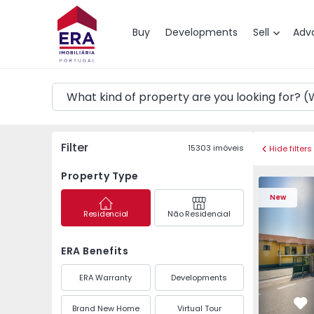
Map
Buy
Developments
Sell
Adv
Filter
15303
imóveis
Hide filters
Property Type
Detached H
New
Residencial
Não Residencial
ERA Benefits
ERA Warranty
Developments
Brand New Home
Virtual Tour
Fa