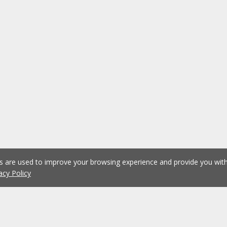
es are used to improve your browsing experience and provide you wi
acy Policy
1
2
3
4
5
...
1075
Previous
Next