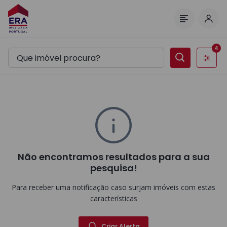
Inic
Menu
4
Filtros
Não encontramos resultados para a sua
pesquisa!
Para receber uma notificação caso surjam imóveis com estas
características
Criar Alerta