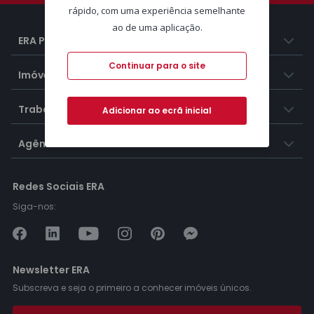
rápido, com uma experiência semelhante
ao de uma aplicação.
ERA Portugal
Continuar para o site
Imóveis
Trabalhar na ERA
Adicionar ao ecrã inicial
Agências ERA
Redes Sociais ERA
Siga-nos:
Newsletter ERA
Subscreva e seja o primeiro a conhecer imóveis únicos.