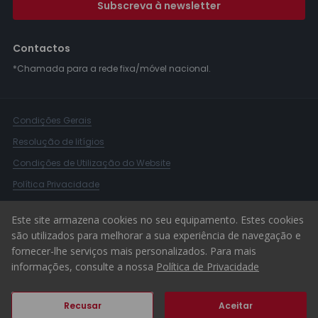
Subscreva à newsletter
Contactos
*Chamada para a rede fixa/móvel nacional.
Condições Gerais
Resolução de litígios
Condições de Utilização do Website
Política Privacidade
Livro Reclamações
Este site armazena cookies no seu equipamento. Estes cookies
Canal de Denúncias
são utilizados para melhorar a sua experiência de navegação e
fornecer-lhe serviços mais personalizados. Para mais
© 2026 ERA Portugal
informações, consulte a nossa
Política de Privacidade
Recusar
Aceitar