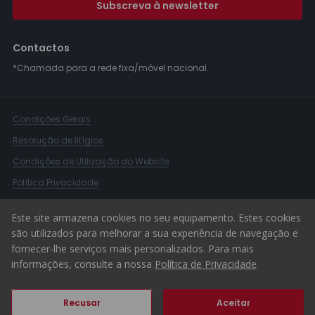
Subscreva à newsletter
Contactos
*Chamada para a rede fixa/móvel nacional.
Condições Gerais
Resolução de litígios
Condições de Utilização do Website
Política Privacidade
Livro Reclamações
Este site armazena cookies no seu equipamento. Estes cookies
Canal de Denúncias
são utilizados para melhorar a sua experiência de navegação e
fornecer-lhe serviços mais personalizados. Para mais
© 2026 ERA Portugal
informações, consulte a nossa
Política de Privacidade
Recusar
Aceitar