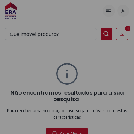
Inic
Menu
4
Filtros
Não encontramos resultados para a sua
pesquisa!
Para receber uma notificação caso surjam imóveis com estas
características
Criar Alerta