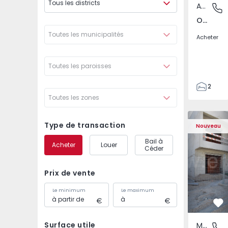
Tous les districts
Appartement
Odivelas
Odivelas, Lisboa
Toutes les municipalités
Acheter
Toutes les paroisses
2
Toutes les zones
1
70
Maison Jumelée T3 Sei
Maison Jum
82
Type de transaction
Nouveau
1
Bail à
Acheter
Louer
2
Céder
Prix de vente
Le minimum
Le maximum
Pr
Surface utile
Maison Jumelée
Fernão F