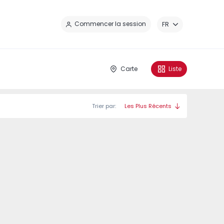
Fe
Commencer la session
FR
Carte
Liste
Trier par:
Les Plus Récents
 Caíde - 1
Nova Caíde - 3
Nova Caíde - 4