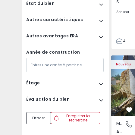
Santa Clara e Castelo Viegas, Coimbra
État du bien
Acheter
Autres caractéristiques
Autres avantages ERA
4
2
Année de construction
150
Maison T2 com Terra
Apparteme
165
Nouveau
88
1
Étage
Évaluation du bien
Pr
Enregistrer la
Effacer
recherche
Maison
Abrunho
Abrunhosa do Mato, Mangualde