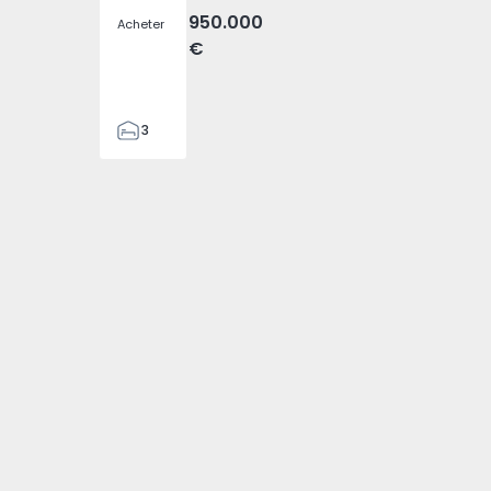
950.000
Acheter
€
3
4
476
794 - 1
elha - 1574794 - 3
Fajã da Ovelha - 1574794 - 4
(Madeira), Fajã da Ovelha - 1574794 - 5
T3 Calheta (Madeira), Fajã da Ovelha - 1574794 - 6
n Jumelée T3 Calheta (Madeira), Fajã da Ovelha - 1574794 -
2