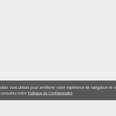
okies sont utilisés pour améliorer votre expérience de navigation et v
 consultez notre
Politique de Confidentialité
1
2
3
4
5
...
1074
Précédent
Suivant