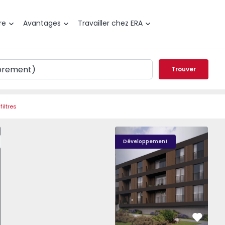
re
Avantages
Travailler chez ERA
Trouver
filtres
t T0 Paredes, Gandra - 1575265 - 1
Nova Caíde - 13
Nova Caíde - 1
Nova
Développement
éféré
Préféré