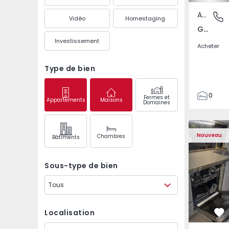
Appartement
Gandra,
Vidéo
Homestaging
Gandra, Porto
Investissement
Acheter
Type de bien
0
Fermes et
Appartements
Maisons
Domaines
1
3
Appartement T2 Odive
Appartemen
Nouveau
Chambres
Bâtiments
Sous-type de bien
Tous
Localisation
Pr