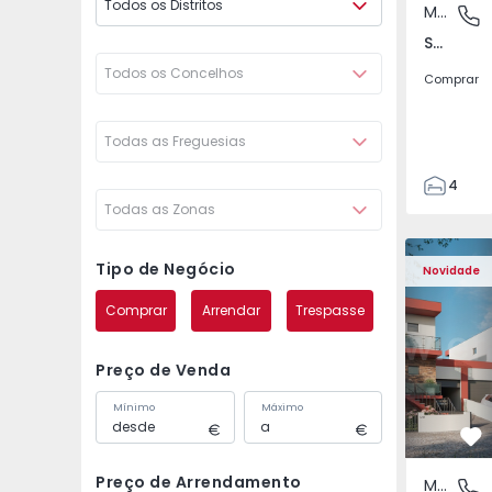
Todos os Distritos
Moradia Geminada
São Joã
São João das Lampas e Terrugem, Lisboa
Todos os Concelhos
Comprar
Todas as Freguesias
4
Todas as Zonas
3
135
Moradia Geminada T4 
Moradia G
193
Tipo de Negócio
Novidade
240
Comprar
Arrendar
Trespasse
2
Preço de Venda
Mínimo
Máximo
Fa
Preço de Arrendamento
Moradia Geminada
São Joã