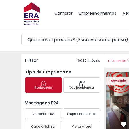
Mapa
Comprar
Empreendimentos
Ve
Filtrar
16090
imóveis
Esconder fi
Tipo de Propriedade
Apartamento T3 Maia,
Apartament
Novidade
Residencial
Não Residencial
Vantagens ERA
Garantia ERA
Empreendimentos
Casa a Estrear
Visita Virtual
Fa