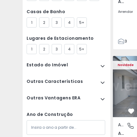
Av. Boavista, Porto
Casas de Banho
Arrendar
1
2
3
4
5+
Lugares de Estacionamento
3
2
1
2
3
4
5+
132
Apartamento T2 Porto,
Apartament
142
Estado do Imóvel
Novidade
2
3
Outras Características
Outras Vantagens ERA
Fa
Ano de Construção
Apartamento
Av. Boav
Av. Boavista, Porto