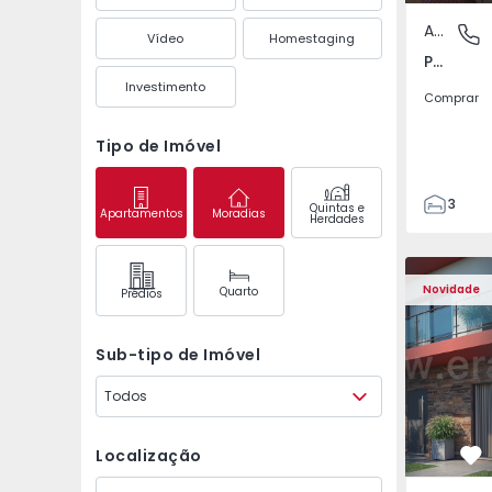
Apartamento
Pedrouç
Vídeo
Homestaging
Pedrouços, Porto
Investimento
Comprar
Tipo de Imóvel
3
Quintas e
Apartamentos
Moradias
Herdades
1
105
122
Novidade
Quarto
Prédios
1
-1
Sub-tipo de Imóvel
Todos
Localização
Fa