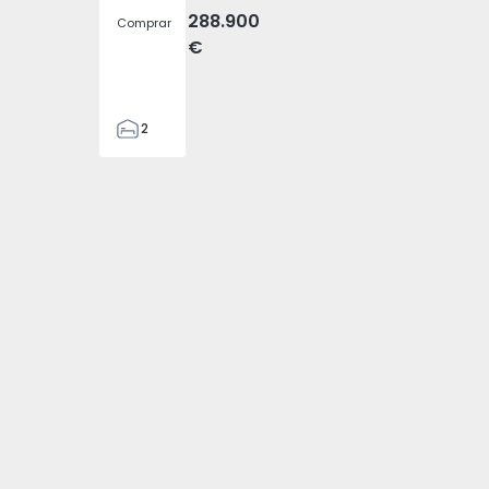
288.900
Comprar
€
2
2
305
305
2