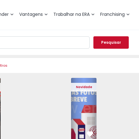
nder
Vantagens
Trabalhar na ERA
Franchising
Pesquisar
ltros
 Pedrouços - 1575536 - 7
o T3 Maia, Pedrouços - 1575536 - 9
Apartamento T3 Maia, Pedrouços - 1575536 - 8
Apartamento T3 Maia, Pedrouços - 1575536 - 12
Apartamento T3 Maia, Pedrouços - 15
Apartamento T3 Porto, Camp
Apartamento T3 Maia, Pedr
Apartamento T3 
Apar
Novidade
vorito
Favorito