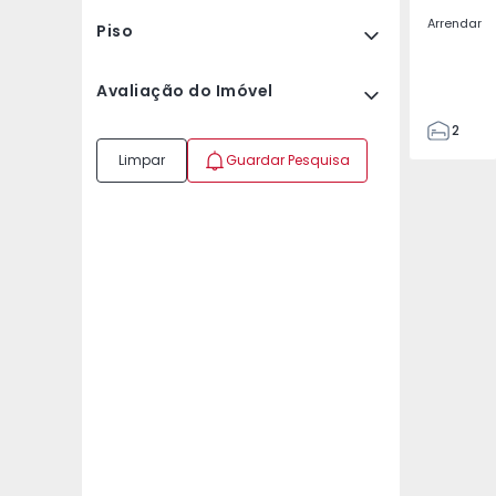
Arrendar
Piso
Avaliação do Imóvel
2
2
Limpar
Guardar Pesquisa
67
109
2
5