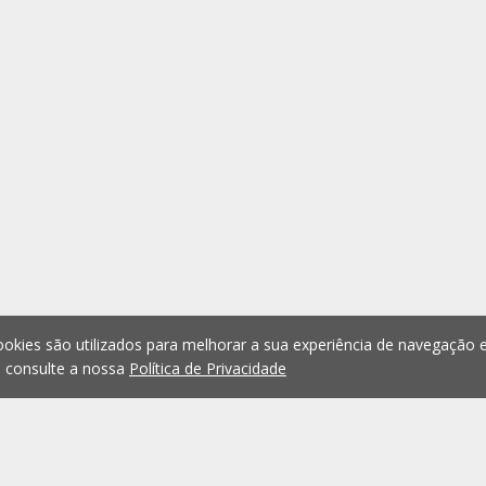
okies são utilizados para melhorar a sua experiência de navegação e
, consulte a nossa
Política de Privacidade
1
2
3
4
5
...
1073
Anterior
Seguint