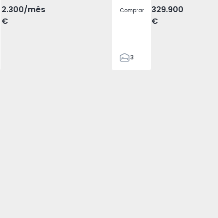
2.300
/mês
329.900
Comprar
€
€
3
2
305
305
2