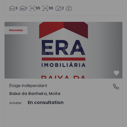
3
1
55
65
2
Étage Indépendant T3 Moita, Baixa da Banheira - 1505093
Nouveau
Préf
Étage Indépendant
Baixa da Banheira, Moita
Baixa da Banheira, Moita
En consultation
Acheter