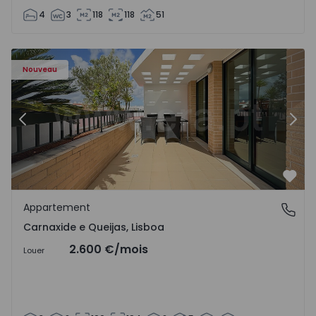
4
3
118
118
51
Nouveau
Précédent
Suiv
Préf
Appartement
Carnaxide e Queijas, Lisboa
Carnaxide e Queijas, Lisboa
2.600 €
/mois
Louer