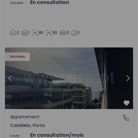
En consultation
Acheter
2
1
80
80
0
1
3 - 19
Appartement T1 Vila Nova de Gaia, Canidelo - 1576073 - 7
Ap
Nouveau
Précédent
Suiv
Préf
Appartement
Canidelo, Porto
Canidelo, Porto
En consultation
/mois
Louer