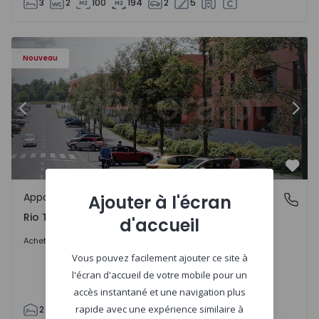
3
2
100
194
2
5
Appartement T2 Gondomar, Rio Tinto - 1573620 - 1
Ap
Nouveau
Précédent
Suiv
Préf
Appartement
Ajouter à l'écran
Rio Tinto, Gondomar
Rio Tinto, Gondomar
d'accueil
340.000 €
Acheter
Vous pouvez facilement ajouter ce site à
l'écran d'accueil de votre mobile pour un
accès instantané et une navigation plus
rapide avec une expérience similaire à
2
2
82
82
1
1