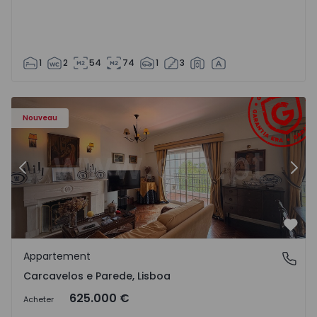
1
2
54
74
1
3
90 - 21
Appartement T3 Cascais, Carcavelos e Parede - 1576090 -
Ap
Nouveau
Précédent
Suiv
Préf
Appartement
Carcavelos e Parede, Lisboa
Carcavelos e Parede, Lisboa
625.000 €
Acheter