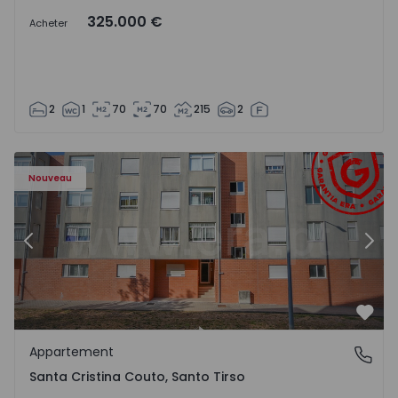
325.000 €
Acheter
2
1
70
70
215
2
1552520 - 16
Appartement T2 Santo Tirso, Santa Cristina Couto - 15525
Ap
Nouveau
Précédent
Suiv
Préf
Appartement
Santa Cristina Couto, Santo Tirso
Santa Cristina Couto, Santo Tirso