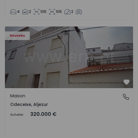
4
2
105
105
2
Maison T4 Aljezur, Odeceixe - 1555393 - 1
Nouveau
Préf
Maison
Odeceixe, Aljezur
Odeceixe, Aljezur
320.000 €
Acheter