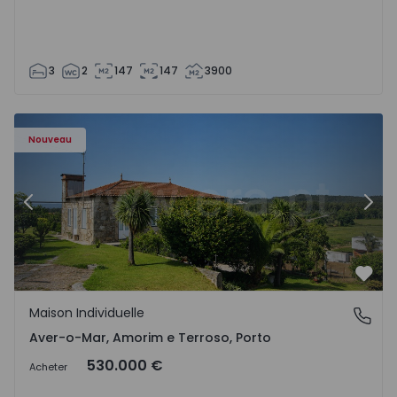
3
2
147
147
3900
orim e Terroso - 1575815 - 10
Maison Individuelle Póvoa de Varzim, Aver-o-Mar, Amorim
Ma
Nouveau
Précédent
Suiv
Préf
Maison Individuelle
Aver-o-Mar, Amorim e Terroso, Porto
Aver-o-Mar, Amorim e Terroso, Porto
530.000 €
Acheter