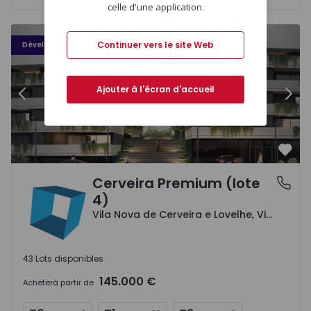
celle d'une application.
Cerveira Premium (lote 4) - 1
Ce
Continuer vers le site Web
Développement
Ajouter à l'écran d'accueil
Précédent
Suiv
Préf
Cerveira Premium (lote
Vila Nova de Cerveira e Lovelhe, Viana do Castelo
4)
Vila Nova de Cerveira e Lovelhe, Viana do Castelo
43 Lots disponibles
145.000 €
Acheter
à partir de