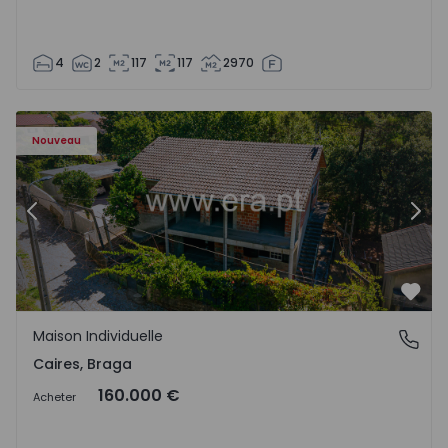
4
2
117
117
2970
Maison T4 Amares, Caires - 1575619 - 1
Ma
Nouveau
Précédent
Suiv
Préf
Maison Individuelle
Caires, Braga
Caires, Braga
160.000 €
Acheter