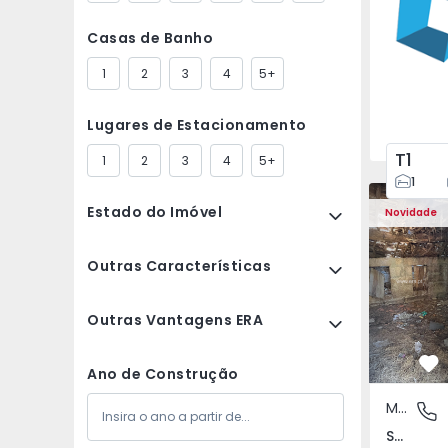
Casas de Banho
1
2
3
4
5+
Lugares de Estacionamento
T1
1
2
3
4
5+
1
Moradia Vi
Estado do Imóvel
Novidade
Outras Características
Outras Vantagens ERA
Fa
Ano de Construção
Moradia Rústica
São Tomé
São Tomé do Castelo e Justes, Vila Real