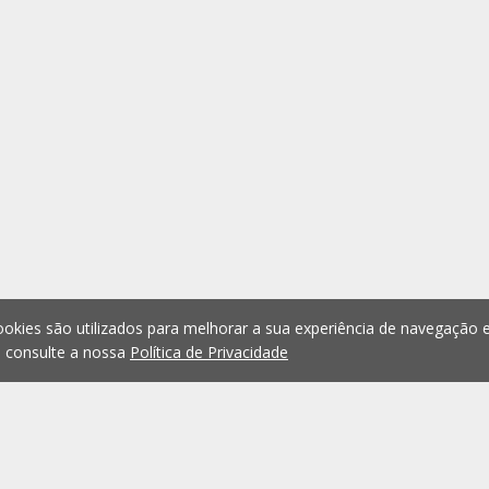
okies são utilizados para melhorar a sua experiência de navegação e
, consulte a nossa
Política de Privacidade
1
2
3
4
5
...
1076
Anterior
Seguint