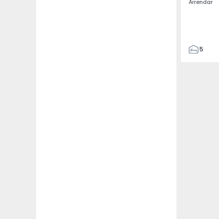
Arrendar
5
3
187
187
3