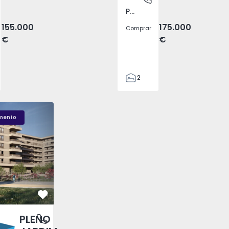
Pego, Abrantes
155.000
175.000
Comprar
€
€
2
1
99
LENO JARDIM - 3
Fachada PLENO JARDIM - 2
Sala T1 PLENO JARDI
59
mento
110
0
Favorito
PLENO
antas, Porto