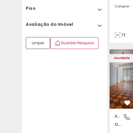
Comprar
Piso
Avaliação do Imóvel
72
85
Limpar
Guardar Pesquisa
Apartamento T5 Lisboa
Apartament
Novidade
Fa
Apartamento
Olivais,
Olivais, Lisboa