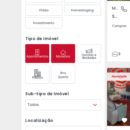
Moradia Geminada
São Mate
Vídeo
Homestaging
São Mateus da Calheta, Ilha Terceira
Investimento
Comprar
Tipo de Imóvel
3
Quintas e
Apartamentos
Moradias
Herdades
3
149
Apartamento T3 Póvoa 
Apartament
226
Novidade
Quarto
Prédios
2
Sub-tipo de Imóvel
Todos
Localização
Fa