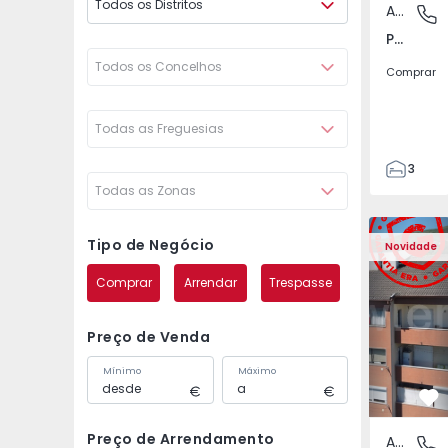
Todos os Distritos
Apartamento
Póvoa de
Póvoa de Varzim, Beiriz e Argivai, Porto
Todos os Concelhos
Comprar
Todas as Freguesias
3
Todas as Zonas
3
138
Apartamento T2 Covil
Apartament
153
Tipo de Negócio
Novidade
2
Comprar
Arrendar
Trespasse
Preço de Venda
Mínimo
Máximo
Fa
Preço de Arrendamento
Apartamento
Covilhã