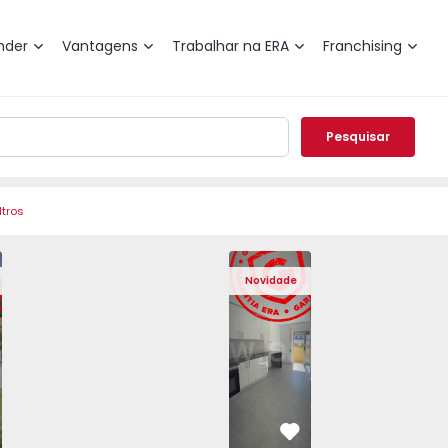
nder
Vantagens
Trabalhar na ERA
Franchising
Pesquisar
ltros
Angra do Heroísmo, São Mateus da Calheta - 1575310 - 40
eminada T3 Angra do Heroísmo, São Mateus da Calheta - 15
Moradia Geminada T3 Angra do Heroísmo, São Mateus da Ca
Moradia Geminada T3 Angra do Heroísmo, São Ma
Apartamento T2 Seixal, Amora - 1575805
Moradia Geminada T3 Angra do Heroís
Apartamento T2 Seixal, Amora
Moradia Geminada T3 Angra
Apartamento T2 Se
Moradia Geminad
Apartam
Mora
Novidade
vorito
Favorito