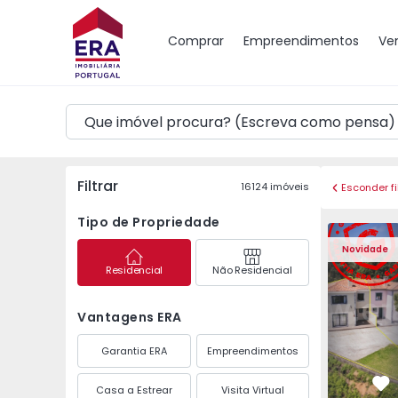
Mapa
Comprar
Empreendimentos
Ve
Filtrar
16124
imóveis
Esconder fi
Tipo de Propriedade
Moradia Geminada T3 
Moradia G
Novidade
Residencial
Não Residencial
Vantagens ERA
Garantia ERA
Empreendimentos
Casa a Estrear
Visita Virtual
Fa