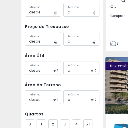
Covilhã e Canhoso, Castelo Branco
Mínimo
Máximo
Comprar
Preço de Trespasse
Mínimo
Máximo
2
1
Área Útil
85
Fachada PLENO JARDIM - 4
Fachada P
85
Empreendi
Mínimo
Máximo
m2
m2
0
4
Área do Terreno
Mínimo
Máximo
m2
m2
Quartos
Águas S
0
1
2
3
4
5+