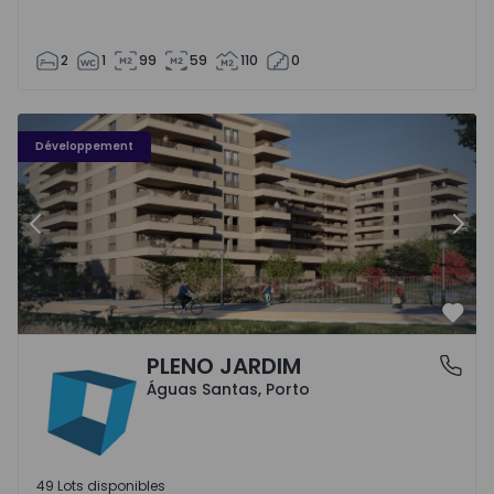
2
1
99
59
110
0
PLENO JARDIM - 3
P
Développement
Précédent
Suiv
Préf
PLENO JARDIM
Águas Santas, Porto
Águas Santas, Porto
49 Lots disponibles