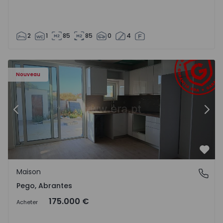
2
1
85
85
0
4
Maison T2 Abrantes, Pego - 1575171 - 9
Ma
Nouveau
Précédent
Suiv
Préf
Maison
Pego, Abrantes
Pego, Abrantes
175.000 €
Acheter