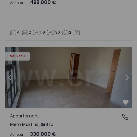
498.000 €
Acheter
4
2
119
130
2
8416 - 15
Appartement T3 Sintra, Algueirão-Mem Martins - 1528416
Ap
Nouveau
Précédent
Suiv
Préf
Appartement
Mem Martins, Sintra
Mem Martins, Sintra
330.000 €
Acheter