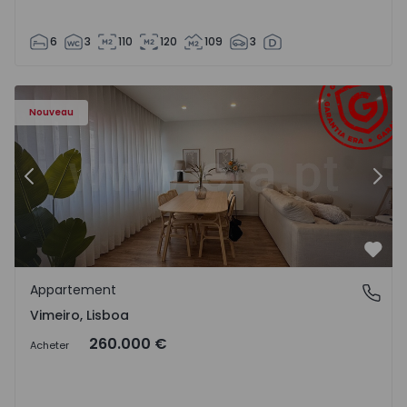
6
3
110
120
109
3
Appartement T1 Lourinhã, Vimeiro - 1575406 - 1
Ap
Nouveau
Précédent
Suiv
Préf
Appartement
Vimeiro, Lisboa
Vimeiro, Lisboa
260.000 €
Acheter