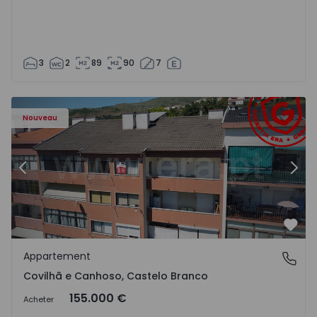
3
2
89
90
7
 - 18
Appartement T2 Covilhã, Covilhã e Canhoso - 1497806 - 1
Ap
Nouveau
Précédent
Suiv
Préf
Appartement
Covilhã e Canhoso, Castelo Branco
Covilhã e Canhoso, Castelo Branco
155.000 €
Acheter