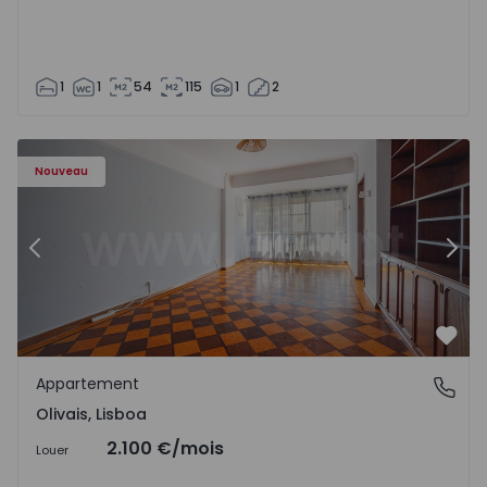
1
1
54
115
1
2
Appartement T5 Lisboa, Olivais - 1575717 - 6
Ap
Nouveau
Précédent
Suiv
Préf
Appartement
Olivais, Lisboa
Olivais, Lisboa
2.100 €
/mois
Louer