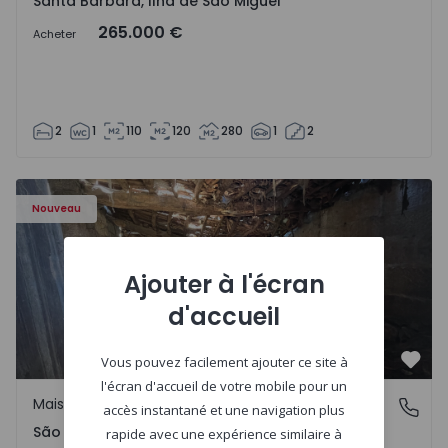
Santa Bárbara, Ilha de São Miguel
265.000 €
Acheter
2
1
110
120
280
1
2
Maison Vila Real, São Tomé do Castelo e Justes - 1575189 
Nouveau
Ajouter à l'écran
d'accueil
Vous pouvez facilement ajouter ce site à
Préf
l'écran d'accueil de votre mobile pour un
Maison Rurale
São Tomé do Castelo e Justes, Vila Real
accès instantané et une navigation plus
São Tomé do Castelo e Justes, Vila Real
rapide avec une expérience similaire à