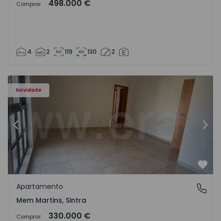
498.000 €
Comprar
4
2
119
130
2
8416 - 15
Apartamento T3 Sintra, Algueirão-Mem Martins - 1528416
Ap
Novidade
Anterior
Segu
Favo
Apartamento
Mem Martins, Sintra
Mem Martins, Sintra
330.000 €
Comprar