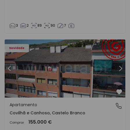
3
2
89
90
7
 - 18
Apartamento T2 Covilhã, Covilhã e Canhoso - 1497806 - 1
Ap
Novidade
Anterior
Segu
Favo
Apartamento
Covilhã e Canhoso, Castelo Branco
Covilhã e Canhoso, Castelo Branco
155.000 €
Comprar