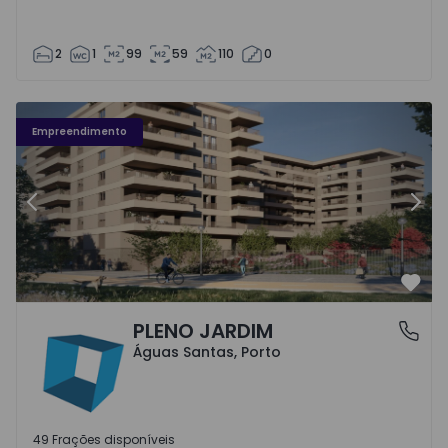
2
1
99
59
110
0
Fachada PLENO JARDIM - 3
Fa
Empreendimento
Anterior
Segu
Favo
PLENO JARDIM
Águas Santas, Porto
Águas Santas, Porto
49 Frações disponíveis