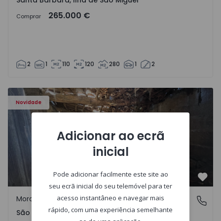
Santa Bárbara, Ilha de São Miguel
265.000 €
Comprar
2
1
110
120
280
1
2
Moradia Vila Real, São Tomé do Castelo e Justes - 1575189
Novidade
Adicionar ao ecrã
inicial
Pode adicionar facilmente este site ao
Favo
seu ecrã inicial do seu telemóvel para ter
acesso instantâneo e navegar mais
Moradia Rústica
São Tomé do Castelo e Justes, Vila Real
rápido, com uma experiência semelhante
São Tomé do Castelo e Justes, Vila Real