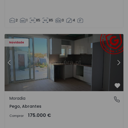
2
1
85
85
0
4
Moradia T2 Abrantes, Pego - 1575171 - 9
Mo
Novidade
Anterior
Segu
Favo
Moradia
Pego, Abrantes
Pego, Abrantes
175.000 €
Comprar