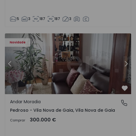
5
3
187
187
3
elo - 1575635 - 12
Andar Moradia T6 Vila Nova de Gaia, Pedroso e Seixezelo 
An
Novidade
Anterior
Segu
Favo
Andar Moradia
Pedroso - Vila Nova de Gaia, Vila Nova de Gaia
Pedroso - Vila Nova de Gaia, Vila Nova de Gaia
300.000 €
Comprar