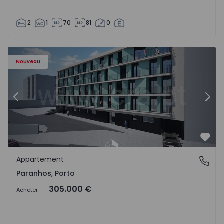
2
1
70
81
0
Appartement T1 Porto, Paranhos - 1575706 - 8
Ap
Nouveau
Précédent
Suiv
Préf
Appartement
Paranhos, Porto
Paranhos, Porto
305.000 €
Acheter