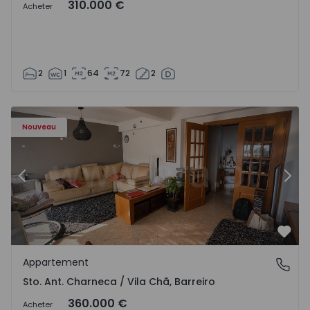
310.000 €
Acheter
2
1
64
72
2
ã - 1573477 - 14
Appartement T3 Barreiro, Sto. Ant. Charneca / Vila Chã - 
Ap
Nouveau
Précédent
Suiv
Préf
Appartement
Sto. Ant. Charneca / Vila Chã, Barreiro
Sto. Ant. Charneca / Vila Chã, Barreiro
360.000 €
Acheter