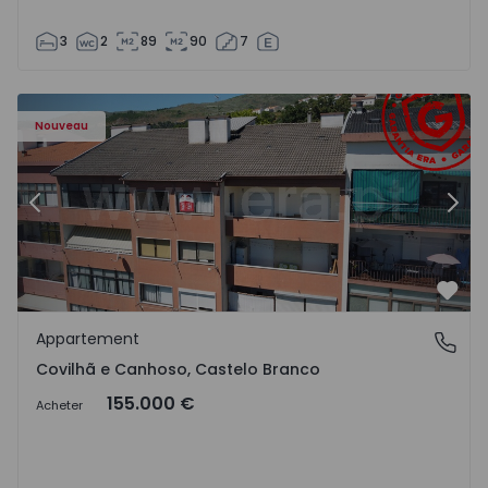
3
2
89
90
7
 - 18
Appartement T2 Covilhã, Covilhã e Canhoso - 1497806 - 1
Ap
Nouveau
Précédent
Suiv
Préf
Appartement
Covilhã e Canhoso, Castelo Branco
Covilhã e Canhoso, Castelo Branco
155.000 €
Acheter