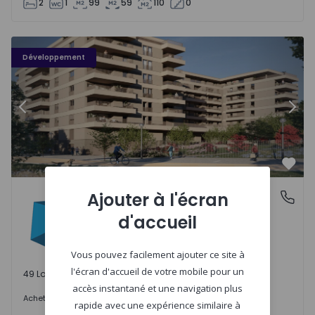
2
1
99
59
110
0
PLENO JARDIM - 3
P
Développement
Précédent
Suiv
Préf
PLENO JARDIM
Ajouter à l'écran
Águas Santas, Porto
Águas Santas, Porto
d'accueil
Vous pouvez facilement ajouter ce site à
l'écran d'accueil de votre mobile pour un
49 Lots disponibles
accès instantané et une navigation plus
242.000 €
Acheter
à partir de
rapide avec une expérience similaire à