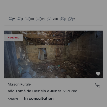
2
1
110
120
280
1
2
Maison Vila Real, São Tomé do Castelo e Justes - 1575189 
Nouveau
Préf
Maison Rurale
São Tomé do Castelo e Justes, Vila Real
São Tomé do Castelo e Justes, Vila Real
En consultation
Acheter