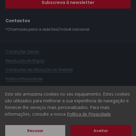
Subscreva à newsletter
Contactos
*Chamada para a rede fixa/móvel nacional.
Condições Gerais
Resolução de litígios
Condições de Utilização do Website
Política Privacidade
Livro Reclamações
Este site armazena cookies no seu equipamento. Estes cookies
Canal de Denúncias
são utilizados para melhorar a sua experiência de navegação e
fornecer-lhe serviços mais personalizados. Para mais
© 2026 ERA Portugal
informações, consulte a nossa
Política de Privacidade
Recusar
Aceitar