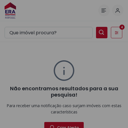
Inic
Menu
4
Filtros
Não encontramos resultados para a sua
pesquisa!
Para receber uma notificação caso surjam imóveis com estas
características
Criar Alerta