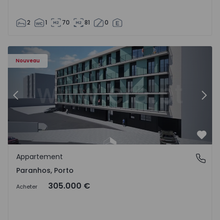
2
1
70
81
0
Appartement T1 Porto, Paranhos - 1575706 - 8
Ap
Nouveau
Précédent
Suiv
Préf
Appartement
Paranhos, Porto
Paranhos, Porto
305.000 €
Acheter