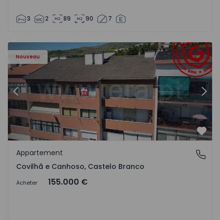
3
2
89
90
7
 - 18
Appartement T2 Covilhã, Covilhã e Canhoso - 1497806 - 1
Ap
Nouveau
Précédent
Suiv
Préf
Appartement
Covilhã e Canhoso, Castelo Branco
Covilhã e Canhoso, Castelo Branco
155.000 €
Acheter