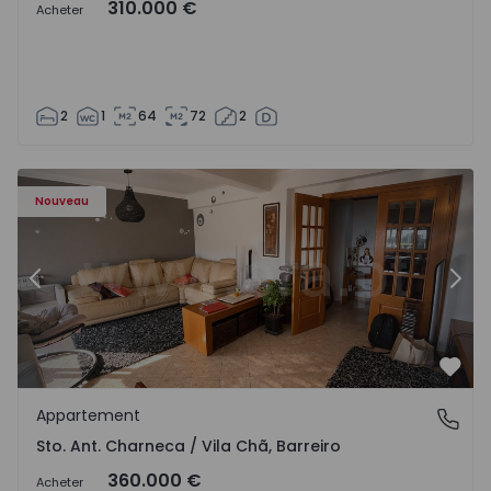
310.000 €
Acheter
2
1
64
72
2
ã - 1573477 - 14
Appartement T3 Barreiro, Sto. Ant. Charneca / Vila Chã - 
Ap
Nouveau
Précédent
Suiv
Préf
Appartement
Sto. Ant. Charneca / Vila Chã, Barreiro
Sto. Ant. Charneca / Vila Chã, Barreiro
360.000 €
Acheter