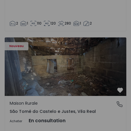
2
1
110
120
280
1
2
Maison Vila Real, São Tomé do Castelo e Justes - 1575189 
Nouveau
Préf
Maison Rurale
São Tomé do Castelo e Justes, Vila Real
São Tomé do Castelo e Justes, Vila Real
En consultation
Acheter