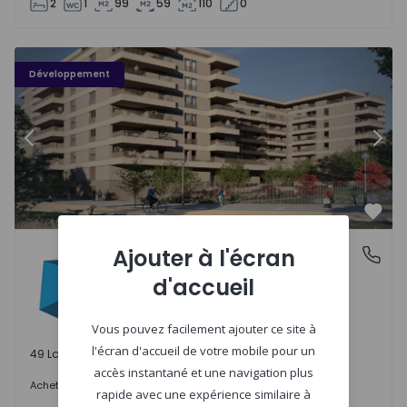
2
1
99
59
110
0
PLENO JARDIM - 3
P
Développement
Précédent
Suiv
Préf
PLENO JARDIM
Ajouter à l'écran
Águas Santas, Porto
Águas Santas, Porto
d'accueil
Vous pouvez facilement ajouter ce site à
l'écran d'accueil de votre mobile pour un
49 Lots disponibles
accès instantané et une navigation plus
242.000 €
Acheter
à partir de
rapide avec une expérience similaire à