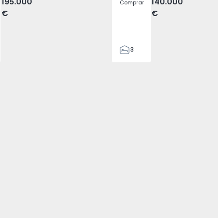
195.000
140.000
Comprar
€
€
3
1
43
43
5080