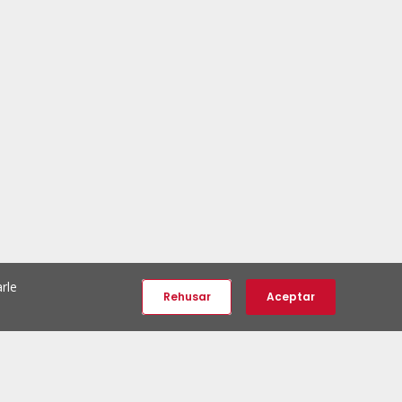
rle
Rehusar
Aceptar
e