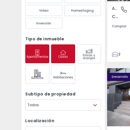
Apartamento
Campo d
Video
Homestaging
Campo de Ourique, Lisboa
Inversión
Comprar
Tipo de inmueble
2
Fincas y
Apartamentos
Casas
Granjas
1
54
Caulinos R
56
Desarrollo
Habitaciones
Edifícios
1
Subtipo de propiedad
Todos
Localización