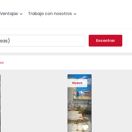
Ventajas
Trabaja con nosotros
Encontrar
ros
a, Campo de Ourique - 1574913 - 1
o T2 Lisboa, Campo de Ourique - 1574913 - 2
Apartamento T2 Lisboa, Campo de Ourique - 1574913 - 14
Apartamento T2 Lisboa, Campo de Ourique - 157
Vivienda T3 Loures - 1574853 - 20
Apartamento T2 Lisboa, Campo de Our
Vivienda T3 Loures - 1574853
Apartamento T2 Lisboa, Ca
Vivienda T3 Loures
Apartamento T2 
Viviend
Apar
Nuevo
vorito
Favorito