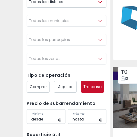
Todos los distritos
São Mam
Todos los municipios
Todas las parroquias
Todas las zonas
T0
Tipo de operación
Desarrollo
0
Comprar
Alquilar
Traspaso
Precio de subarrendamiento
Mínimo
Máximo
Superficie útil
Faro (Sé