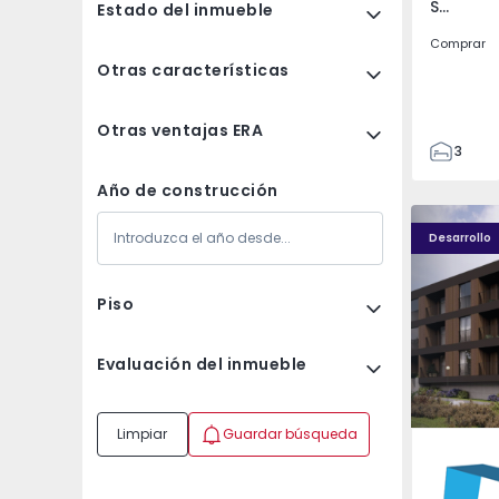
Santo António dos Cavaleiros e Frielas, Lisboa
Estado del inmueble
Comprar
Otras características
Otras ventajas ERA
3
2
Año de construcción
85
Nova Caíde - 13
Nova Caíde
93
Desarrollo
7
Piso
Evaluación del inmueble
Limpiar
Guardar búsqueda
Caíde de