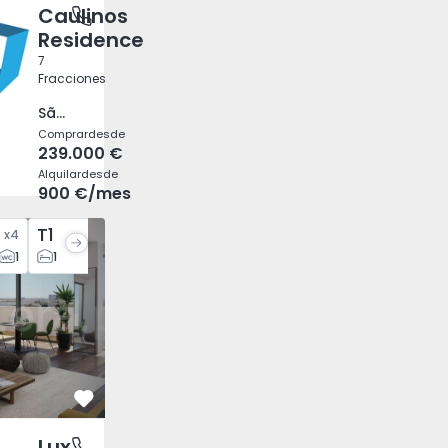
Caulinos
ede de Infesta e Senhora da Hora, Porto
Residence
7
Fracciones
São Mamede de Infesta e Senhora da Hora, Porto
Comprar
desde
239.000 €
Alquilar
desde
900 €
/mes
T1
x
4
x
3
1
1
1
Favorito
Lux
 e São Pedro), Faro