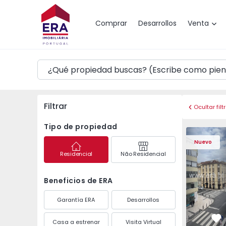
Mapa
Comprar
Desarrollos
Venta
Filtrar
Ocultar filt
Tipo de propiedad
Apartamento T2 Lisbo
Apartament
Nuevo
Residencial
Não Residencial
Beneficios de ERA
Garantía ERA
Desarrollos
Casa a estrenar
Visita Virtual
Fa