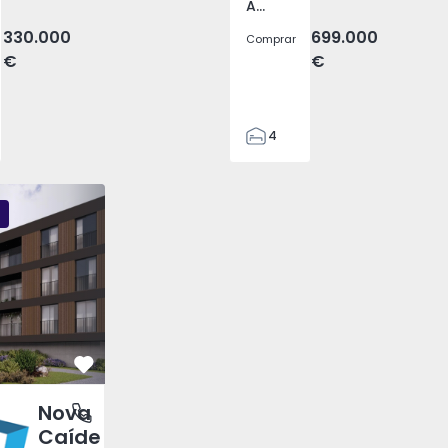
Atalaia e Alto Estanqueiro-Jardia, Setúbal
330.000
699.000
Comprar
€
€
4
2
110
 - 1
Nova Caíde - 1
Nova Caíde - 3
295
7500
0
Favorito
Nova
 Rei, Porto
Caíde