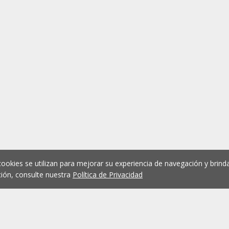
cookies se utilizan para mejorar su experiencia de navegación y brinda
ión, consulte nuestra
Política de Privacidad
1
2
3
4
5
...
1078
Anterior
Siguient