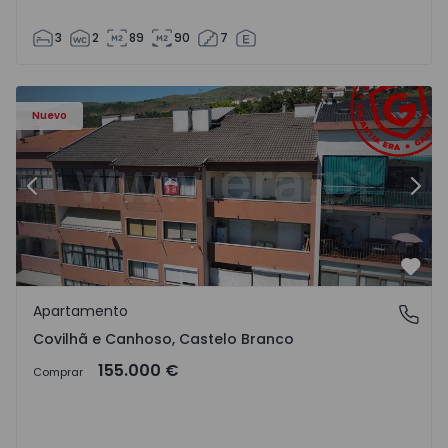
3
2
89
90
7
 - 18
Apartamento T2 Covilhã, Covilhã e Canhoso - 1497806 - 1
Ap
Nuevo
Anterior
Sigu
Favo
Apartamento
Covilhã e Canhoso, Castelo Branco
Covilhã e Canhoso, Castelo Branco
155.000 €
Comprar