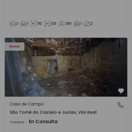
2
1
110
120
280
1
2
Casa Vila Real, São Tomé do Castelo e Justes - 1575189 - 1
Nuevo
Favo
Casa de Campo
São Tomé do Castelo e Justes, Vila Real
São Tomé do Castelo e Justes, Vila Real
En Consulta
Comprar