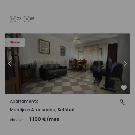
72
85
603 - 1
Apartamento T2 Montijo, Montijo e Afonsoeiro - 1575603 
Ap
Nuevo
Anterior
Sigu
Favo
Apartamento
Montijo e Afonsoeiro, Setúbal
Montijo e Afonsoeiro, Setúbal
1.100 €
/mes
Alquilar