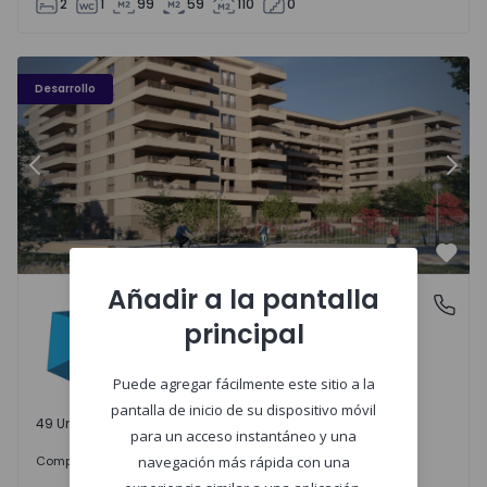
2
1
99
59
110
0
PLENO JARDIM - 3
P
Desarrollo
Anterior
Sigu
Favo
Añadir a la pantalla
PLENO JARDIM
Águas Santas, Porto
principal
Águas Santas, Porto
Puede agregar fácilmente este sitio a la
pantalla de inicio de su dispositivo móvil
49 Unidades disponibles
para un acceso instantáneo y una
242.000 €
Comprar
desde
navegación más rápida con una