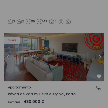
3
2
115
147
4
riz e Argivai - 1574602 - 20
Apartamento T3 Póvoa de Varzim, Póvoa de Varzim, Beiriz 
Ap
Nuevo
Anterior
Sigu
Favo
Apartamento
Póvoa de Varzim, Beiriz e Argivai, Porto
Póvoa de Varzim, Beiriz e Argivai, Porto
480.000 €
Comprar