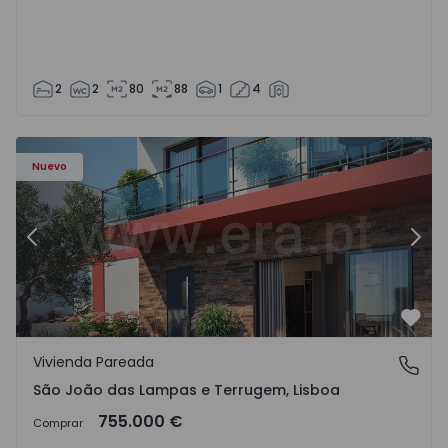
2
2
80
88
1
4
Nuevo
Anterior
Sigu
Favo
Vivienda Pareada
São João das Lampas e Terrugem, Lisboa
São João das Lampas e Terrugem, Lisboa
755.000 €
Comprar