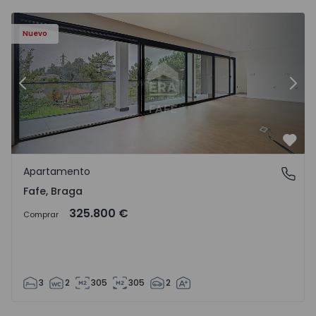
Nuevo
Anterior
Sigu
Favo
Apartamento
Fafe, Braga
Fafe, Braga
325.800 €
Comprar
3
2
305
305
2