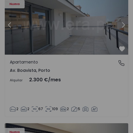
Nuevo
Anterior
Sigu
Favo
Apartamento
Av. Boavista, Porto
Av. Boavista, Porto
2.300 €
/mes
Alquilar
2
2
67
109
2
5
Nuevo