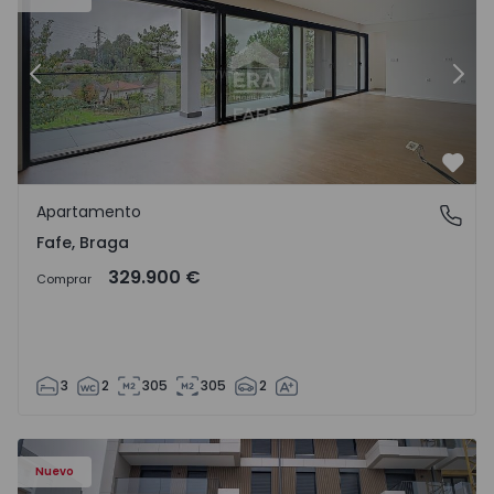
Anterior
Sigu
Favo
Apartamento
Fafe, Braga
Fafe, Braga
329.900 €
Comprar
3
2
305
305
2
Nuevo