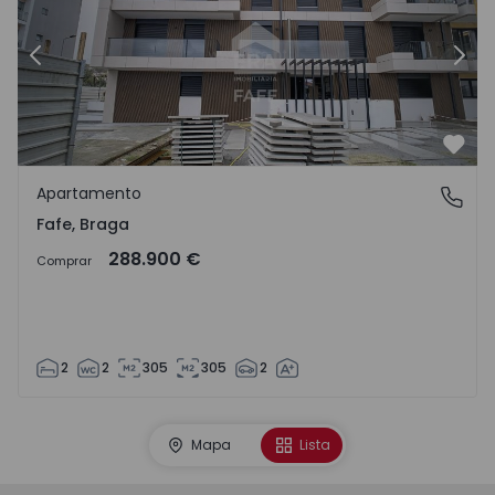
Anterior
Sigu
Favo
Apartamento
Fafe, Braga
Fafe, Braga
288.900 €
Comprar
2
2
305
305
2
Mapa
Lista