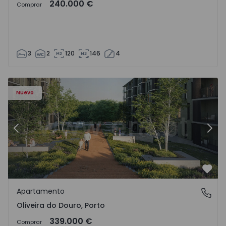
240.000 €
Comprar
3
2
120
146
4
- 1575522 - 8
Apartamento T2 Vila Nova de Gaia, Oliveira do Douro - 15
Ap
Nuevo
Anterior
Sigu
Favo
Apartamento
Oliveira do Douro, Porto
Oliveira do Douro, Porto
339.000 €
Comprar