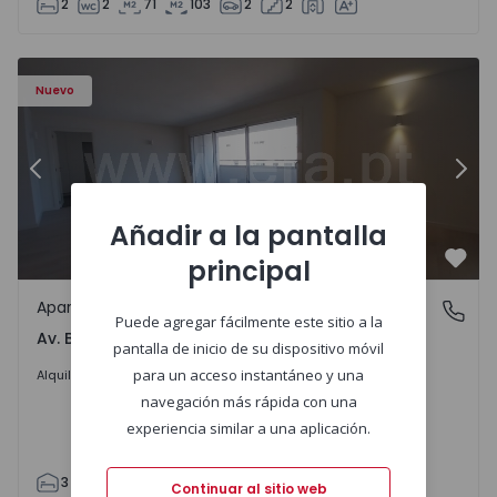
2
2
71
103
2
2
Apartamento T3 Porto, Av. Boavista - 1575472 - 5
Ap
Nuevo
Anterior
Sigu
Añadir a la pantalla
principal
Favo
Apartamento
Av. Boavista, Porto
Puede agregar fácilmente este sitio a la
Av. Boavista, Porto
pantalla de inicio de su dispositivo móvil
2.300 €
/mes
para un acceso instantáneo y una
Alquilar
navegación más rápida con una
experiencia similar a una aplicación.
3
2
132
142
2
4
Continuar al sitio web