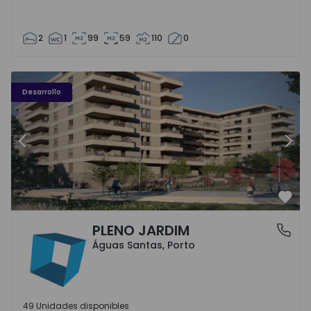
2
1
99
59
110
0
PLENO JARDIM - 3
P
Desarrollo
Anterior
Sigu
Favo
PLENO JARDIM
Águas Santas, Porto
Águas Santas, Porto
49 Unidades disponibles