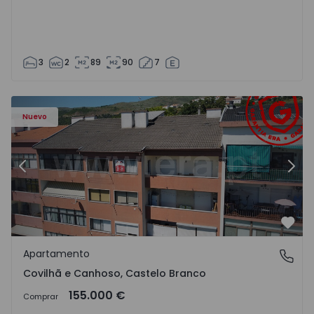
3
2
89
90
7
 - 18
Apartamento T2 Covilhã, Covilhã e Canhoso - 1497806 - 1
Ap
Nuevo
Anterior
Sigu
Favo
Apartamento
Covilhã e Canhoso, Castelo Branco
Covilhã e Canhoso, Castelo Branco
155.000 €
Comprar