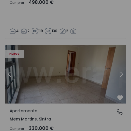
498.000 €
Comprar
4
2
119
130
2
8416 - 15
Apartamento T3 Sintra, Algueirão-Mem Martins - 1528416
Ap
Nuevo
Anterior
Sigu
Favo
Apartamento
Mem Martins, Sintra
Mem Martins, Sintra
330.000 €
Comprar