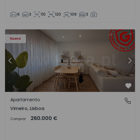
6
3
110
120
109
3
Apartamento T1 Lourinhã, Vimeiro - 1575406 - 1
Ap
Nuevo
Anterior
Sigu
Favo
Apartamento
Vimeiro, Lisboa
Vimeiro, Lisboa
260.000 €
Comprar