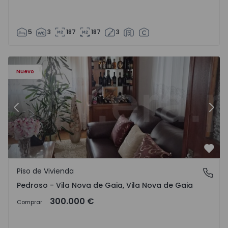
5
3
187
187
3
ezelo - 1575635 - 12
Piso de Vivienda T6 Vila Nova de Gaia, Pedroso e Seixezelo
Pi
Nuevo
Anterior
Sigu
Favo
Piso de Vivienda
Pedroso - Vila Nova de Gaia, Vila Nova de Gaia
Pedroso - Vila Nova de Gaia, Vila Nova de Gaia
300.000 €
Comprar