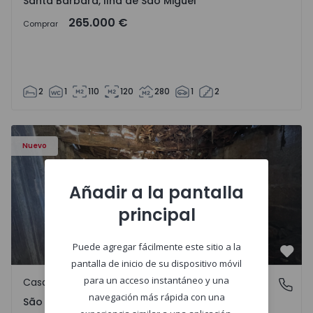
Santa Bárbara, Ilha de São Miguel
265.000 €
Comprar
2
1
110
120
280
1
2
Casa Vila Real, São Tomé do Castelo e Justes - 1575189 - 1
Nuevo
Añadir a la pantalla
principal
Puede agregar fácilmente este sitio a la
Favo
pantalla de inicio de su dispositivo móvil
para un acceso instantáneo y una
Casa de Campo
São Tomé do Castelo e Justes, Vila Real
navegación más rápida con una
São Tomé do Castelo e Justes, Vila Real