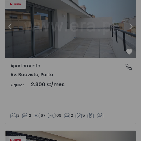
Nuevo
Anterior
Sigu
Favo
Apartamento
Av. Boavista, Porto
Av. Boavista, Porto
2.300 €
/mes
Alquilar
2
2
67
109
2
5
Nuevo