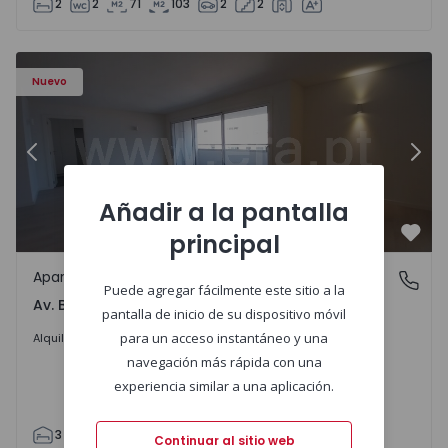
2
2
71
103
2
2
Apartamento T3 Porto, Av. Boavista - 1575472 - 5
Ap
Nuevo
Anterior
Sigu
Añadir a la pantalla
principal
Favo
Apartamento
Av. Boavista, Porto
Puede agregar fácilmente este sitio a la
Av. Boavista, Porto
pantalla de inicio de su dispositivo móvil
2.300 €
/mes
para un acceso instantáneo y una
Alquilar
navegación más rápida con una
experiencia similar a una aplicación.
3
2
132
142
2
4
Continuar al sitio web