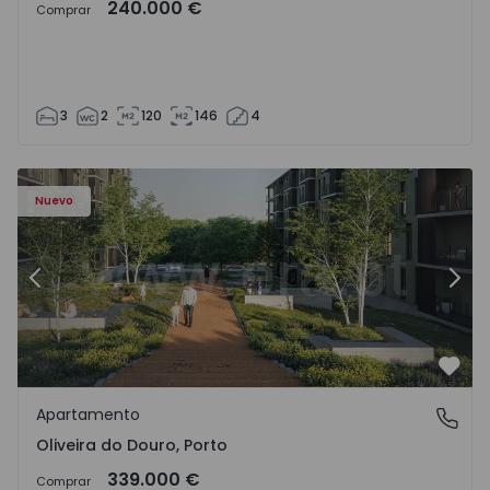
240.000 €
Comprar
3
2
120
146
4
- 1575522 - 8
Apartamento T2 Vila Nova de Gaia, Oliveira do Douro - 15
Ap
Nuevo
Anterior
Sigu
Favo
Apartamento
Oliveira do Douro, Porto
Oliveira do Douro, Porto
339.000 €
Comprar