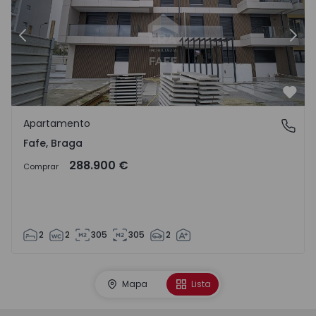
Anterior
Sigu
Favo
Apartamento
Fafe, Braga
Fafe, Braga
288.900 €
Comprar
2
2
305
305
2
Mapa
Lista