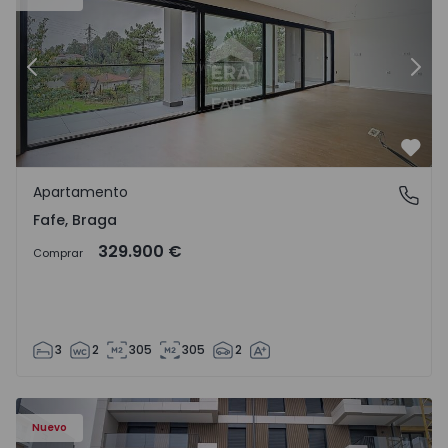
Anterior
Sigu
Favo
Apartamento
Fafe, Braga
Fafe, Braga
329.900 €
Comprar
3
2
305
305
2
Nuevo