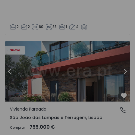
2
2
80
88
1
4
Nuevo
Anterior
Sigu
Favo
Vivienda Pareada
São João das Lampas e Terrugem, Lisboa
São João das Lampas e Terrugem, Lisboa
755.000 €
Comprar