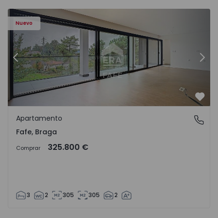
Nuevo
Anterior
Sigu
Favo
Apartamento
Fafe, Braga
Fafe, Braga
325.800 €
Comprar
3
2
305
305
2