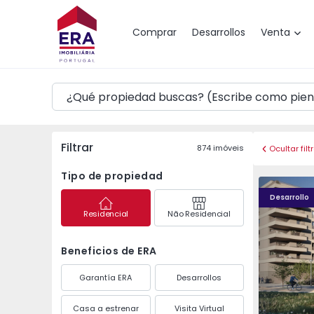
Mapa
Comprar
Desarrollos
Venta
Filtrar
874
imóveis
Ocultar filt
Tipo de propiedad
PLENO JARDIM - 4
PLENO JAR
Desarrollo
Residencial
Não Residencial
Beneficios de ERA
Garantía ERA
Desarrollos
Casa a estrenar
Visita Virtual