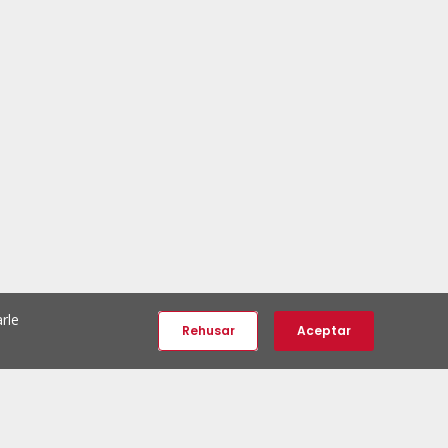
rle
Rehusar
Aceptar
e