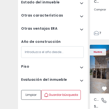
Currelos, Papízios e Sobral, Viseu
Estado del inmueble
Comprar
Otras características
Otras ventajas ERA
7
3
Año de construcción
122
Casa T4 Sabugal, Sou
Casa T4 Sa
186
Nuevo
2673
1
Piso
Evaluación del inmueble
Fa
Limpiar
Guardar búsqueda
Casa
Souto, 
Souto, Guarda