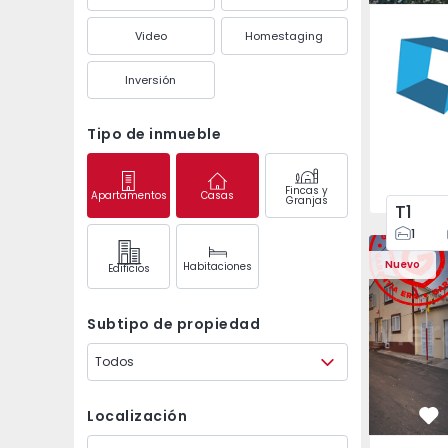
Águas S
Video
Homestaging
Inversión
Tipo de inmueble
Fincas y
Apartamentos
Casas
Granjas
T1
1
Casa T2 Ponta Delgad
Casa T2 Po
Nuevo
Habitaciones
Edifícios
Subtipo de propiedad
Todos
Localización
Fa