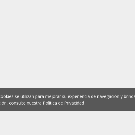
cookies se utilizan para mejorar su experiencia de navegación y brinda
ión, consulte nuestra
Política de Privacidad
1
2
3
4
5
...
1078
Anterior
Siguient