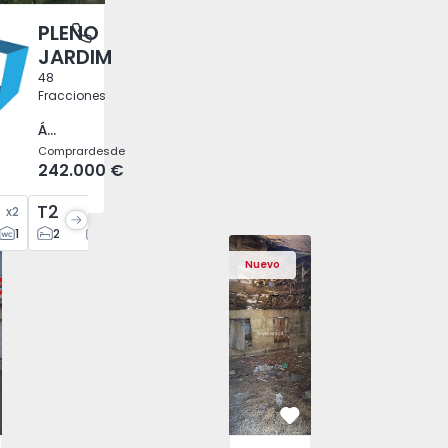
PLENO
antas, Porto
JARDIM
48
Fracciones
Águas Santas, Porto
Comprar
desde
242.000 €
T2
T2
T3
x
2
x
30
x
6
x
10
1
2
2
2
1
3
2
a, Santa Bárbara - 1575125 - 13
nta Delgada, Santa Bárbara - 1575125 - 1
Casa T2 Ponta Delgada, Santa Bárbara - 1575125 - 2
Casa T2 Ponta Delgada, Santa Bárbara - 1575125
Casa T2 Ponta Delgada, Santa Bárbara
Casa Vila Real, São Tomé do C
Casa T2 Ponta Delgada, Sa
Casa T2 Ponta D
Casa 
Nuevo
vorito
Favorito