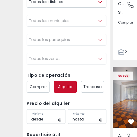
Todos los distritos
Casa
Santa Bá
Santa Bárbara, Ilha de São Miguel
Todos los municipios
Comprar
Todas las parroquias
2
Todas las zonas
1
110
Apartamento T5 Lisboa
Apartament
120
Tipo de operación
Nuevo
280
Comprar
Alquilar
Traspaso
1
2
Precio del alquiler
Mínimo
Máximo
Fa
Superficie útil
Apartamento
Olivais,