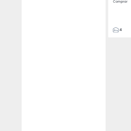
Comprar
4
4
187
382
1493
2