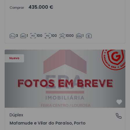
435.000 €
Comprar
3
1
100
100
1000
1
Dúplex T4 Vila Nova de Gaia, Mafamude e Vilar do Paraíso
Nuevo
Favo
Dúplex
Mafamude e Vilar do Paraíso, Porto
Mafamude e Vilar do Paraíso, Porto