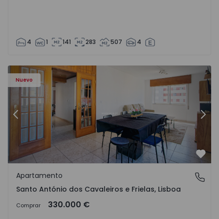
4
1
141
283
507
4
e Frielas - 1572669 - 16
Apartamento T3 Loures, Santo António dos Cavaleiros e Fr
Ap
Nuevo
Anterior
Sigu
Favo
Apartamento
Santo António dos Cavaleiros e Frielas, Lisboa
Santo António dos Cavaleiros e Frielas, Lisboa
330.000 €
Comprar