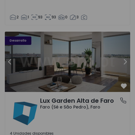
2
1
93
93
0
3
Desarrollo
Anterior
Sigu
Favo
Lux Garden Alta de Faro
Faro (Sé e São Pedro), Faro
Faro (Sé e São Pedro), Faro
4 Unidades disponibles