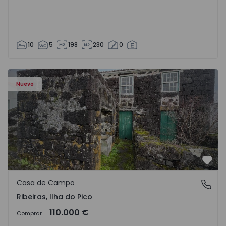
10
5
198
230
0
Casa de Campo T2 Lajes do Pico, Ribeiras - 1575372 - 1
Nuevo
Favo
Casa de Campo
Ribeiras, Ilha do Pico
Ribeiras, Ilha do Pico
110.000 €
Comprar