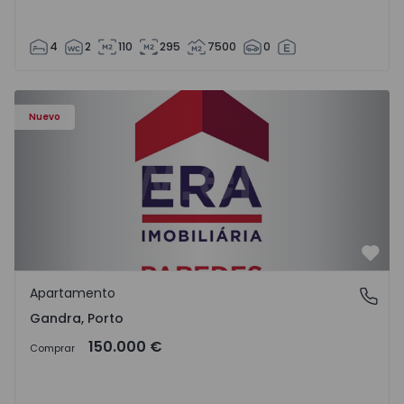
4
2
110
295
7500
0
Apartamento T0 Paredes, Gandra - 1575265 - 1
Nuevo
Favo
Apartamento
Gandra, Porto
Gandra, Porto
150.000 €
Comprar