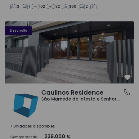
3
1
102
132
360
2
Caulinos Residence - 1
Desarrollo
Favo
Caulinos Residence
São Mamede de Infesta e Senhora da Hora, Porto
São Mamede de Infesta e Senhora da Hora, Porto
7 Unidades disponibles
239.000 €
Comprar
desde