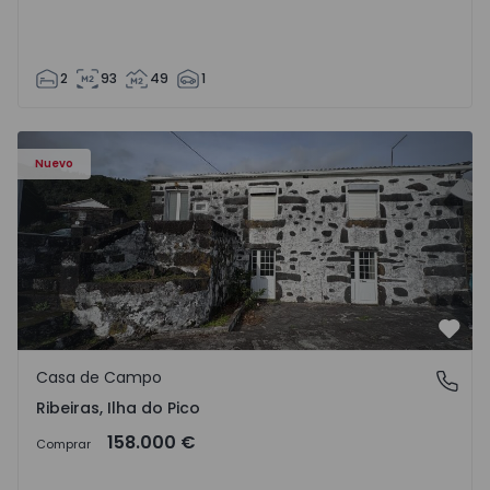
2
93
49
1
Casa de Campo T4 Lajes do Pico, Ribeiras - 1575370 - 1
Nuevo
Favo
Casa de Campo
Ribeiras, Ilha do Pico
Ribeiras, Ilha do Pico
158.000 €
Comprar