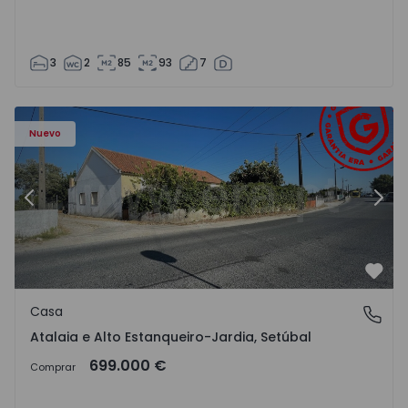
3
2
85
93
7
568602 - 20
Casa T2 Montijo, Atalaia e Alto Estanqueiro-Jardia - 15686
Ca
Nuevo
Anterior
Sigu
Favo
Casa
Atalaia e Alto Estanqueiro-Jardia, Setúbal
Atalaia e Alto Estanqueiro-Jardia, Setúbal
699.000 €
Comprar