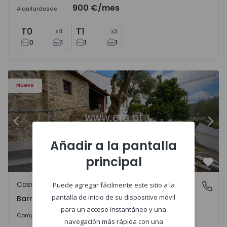
900 €
/mes
Alquilar
desde
T0
T1
x
4
x
3
0
1
1
1
560495 - 9
Casa T2 Viana do Castelo, Barroselas e Carvoeiro - 156049
Ca
Nuevo
Anterior
Sigu
Añadir a la pantalla
principal
Favo
Casa
Puede agregar fácilmente este sitio a la
Barroselas e Carvoeiro, Viana do Castelo
pantalla de inicio de su dispositivo móvil
Barroselas e Carvoeiro, Viana do Castelo
para un acceso instantáneo y una
285.000 €
Comprar
navegación más rápida con una