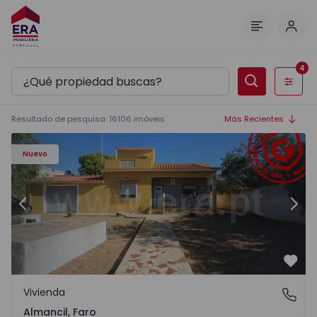
Inici
Menú
4
Filtros
Resultado de pesquisa
:
16106
imóveis
Más Recientes
Nuevo
Anterior
Sigu
Favo
Vivienda
Almancil, Faro
Almancil, Faro