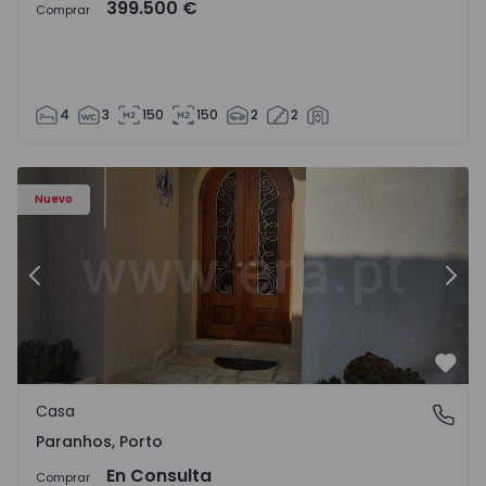
399.500 €
Comprar
4
3
150
150
2
2
Casa T10 Porto, Paranhos - 1572292 - 12
Ca
Nuevo
Anterior
Sigu
Favo
Casa
Paranhos, Porto
Paranhos, Porto
En Consulta
Comprar