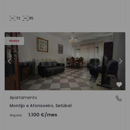
72
85
603 - 1
Apartamento T2 Montijo, Montijo e Afonsoeiro - 1575603 
Ap
Nuevo
Anterior
Sigu
Favo
Apartamento
Montijo e Afonsoeiro, Setúbal
Montijo e Afonsoeiro, Setúbal
1.100 €
/mes
Alquilar