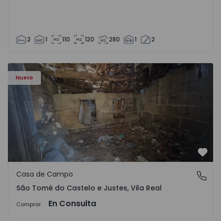
2
1
110
120
280
1
2
Casa Vila Real, São Tomé do Castelo e Justes - 1575189 - 1
Nuevo
Favo
Casa de Campo
São Tomé do Castelo e Justes, Vila Real
São Tomé do Castelo e Justes, Vila Real
En Consulta
Comprar