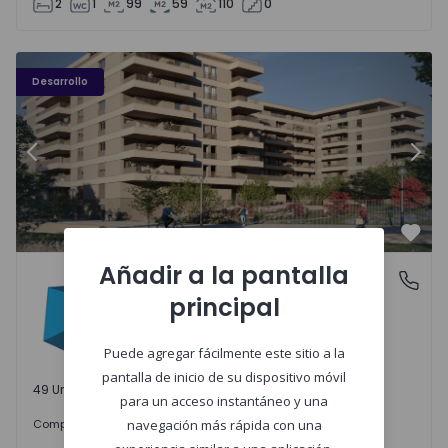
2
1
99
59
110
0
PLENO JARDIM - 3
P
Desarrollo
Anterior
Sigu
Favo
Añadir a la pantalla
PLENO JARDIM
Águas Santas, Porto
principal
Águas Santas, Porto
Puede agregar fácilmente este sitio a la
pantalla de inicio de su dispositivo móvil
49 Unidades disponibles
para un acceso instantáneo y una
242.000 €
Comprar
desde
navegación más rápida con una