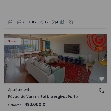
3
2
115
147
4
riz e Argivai - 1574602 - 20
Apartamento T3 Póvoa de Varzim, Póvoa de Varzim, Beiriz 
Ap
Nuevo
Anterior
Sigu
Favo
Apartamento
Póvoa de Varzim, Beiriz e Argivai, Porto
Póvoa de Varzim, Beiriz e Argivai, Porto
480.000 €
Comprar