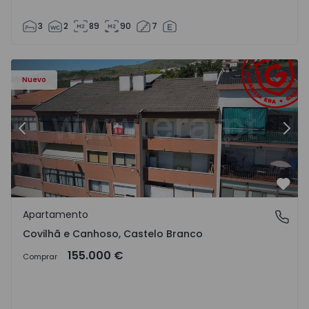
3
2
89
90
7
 - 18
Apartamento T2 Covilhã, Covilhã e Canhoso - 1497806 - 1
Ap
Nuevo
Anterior
Sigu
Favo
Apartamento
Covilhã e Canhoso, Castelo Branco
Covilhã e Canhoso, Castelo Branco
155.000 €
Comprar