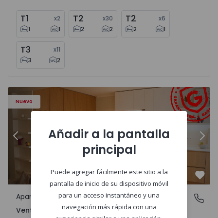
T1
T2
T2
x
2
x
30
x
6
1
1
2
2
2
1
T3
x
11
3
2
Apartamento T2 Amadora, Venteira - 1575182 - 15
Ap
Nuevo
Añadir a la pantalla
Anterior
Sigu
principal
Puede agregar fácilmente este sitio a la
Favo
pantalla de inicio de su dispositivo móvil
para un acceso instantáneo y una
Apartamento
Venteira, Lisboa
navegación más rápida con una
Venteira, Lisboa