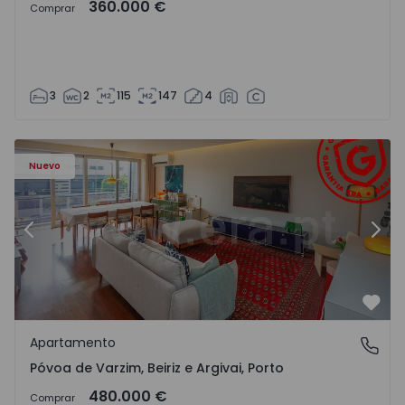
360.000 €
Comprar
3
2
115
147
4
riz e Argivai - 1574602 - 20
Apartamento T3 Póvoa de Varzim, Póvoa de Varzim, Beiriz 
Ap
Nuevo
Anterior
Sigu
Favo
Apartamento
Póvoa de Varzim, Beiriz e Argivai, Porto
Póvoa de Varzim, Beiriz e Argivai, Porto
480.000 €
Comprar