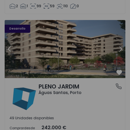
2
1
99
59
110
0
PLENO JARDIM - 3
P
Desarrollo
Anterior
Sigu
Favo
PLENO JARDIM
Águas Santas, Porto
Águas Santas, Porto
49 Unidades disponibles
242.000 €
Comprar
desde