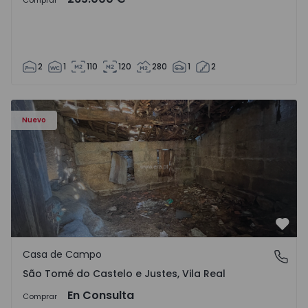
Comprar
2
1
110
120
280
1
2
Casa Vila Real, São Tomé do Castelo e Justes - 1575189 - 1
Nuevo
Favo
Casa de Campo
São Tomé do Castelo e Justes, Vila Real
São Tomé do Castelo e Justes, Vila Real
En Consulta
Comprar