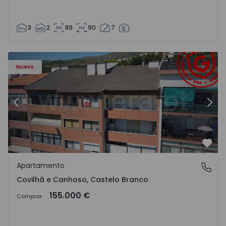
3
2
89
90
7
 - 18
Apartamento T2 Covilhã, Covilhã e Canhoso - 1497806 - 1
Ap
Nuevo
Anterior
Sigu
Favo
Apartamento
Covilhã e Canhoso, Castelo Branco
Covilhã e Canhoso, Castelo Branco
155.000 €
Comprar