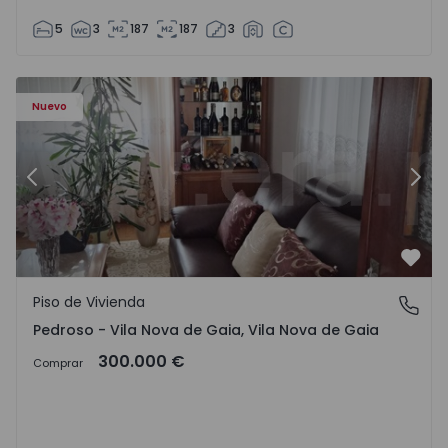
5
3
187
187
3
ezelo - 1575635 - 12
Piso de Vivienda T6 Vila Nova de Gaia, Pedroso e Seixezelo
Pi
Nuevo
Anterior
Sigu
Favo
Piso de Vivienda
Pedroso - Vila Nova de Gaia, Vila Nova de Gaia
Pedroso - Vila Nova de Gaia, Vila Nova de Gaia
300.000 €
Comprar