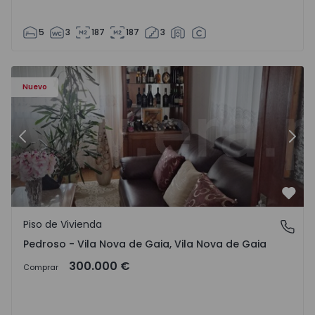
5
3
187
187
3
ezelo - 1575635 - 12
Piso de Vivienda T6 Vila Nova de Gaia, Pedroso e Seixezelo
Pi
Nuevo
Anterior
Sigu
Favo
Piso de Vivienda
Pedroso - Vila Nova de Gaia, Vila Nova de Gaia
Pedroso - Vila Nova de Gaia, Vila Nova de Gaia
300.000 €
Comprar