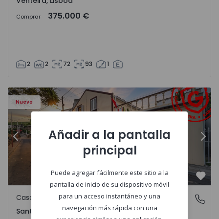
Venteira, Lisboa
375.000 €
Comprar
2
2
72
93
1
Casa T2 Ponta Delgada, Santa Bárbara - 1575125 - 1
Ca
Nuevo
Añadir a la pantalla
Anterior
Sigu
principal
Puede agregar fácilmente este sitio a la
Favo
pantalla de inicio de su dispositivo móvil
para un acceso instantáneo y una
Casa
Santa Bárbara, Ilha de São Miguel
navegación más rápida con una
Santa Bárbara, Ilha de São Miguel