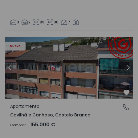
3
2
89
90
7
 - 18
Apartamento T2 Covilhã, Covilhã e Canhoso - 1497806 - 1
Ap
Nuevo
Anterior
Sigu
Favo
Apartamento
Covilhã e Canhoso, Castelo Branco
Covilhã e Canhoso, Castelo Branco
155.000 €
Comprar