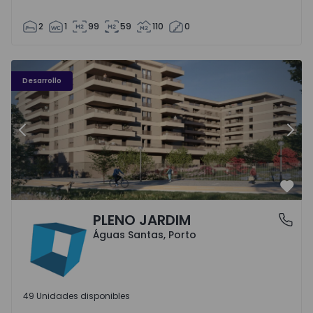
2
1
99
59
110
0
PLENO JARDIM - 3
P
Desarrollo
Anterior
Sigu
Favo
PLENO JARDIM
Águas Santas, Porto
Águas Santas, Porto
49 Unidades disponibles