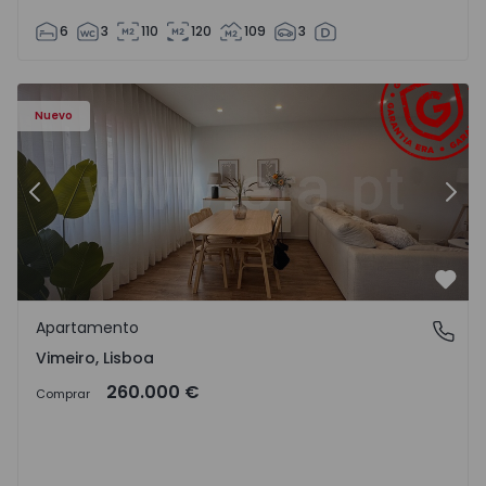
6
3
110
120
109
3
Apartamento T1 Lourinhã, Vimeiro - 1575406 - 1
Ap
Nuevo
Anterior
Sigu
Favo
Apartamento
Vimeiro, Lisboa
Vimeiro, Lisboa
260.000 €
Comprar