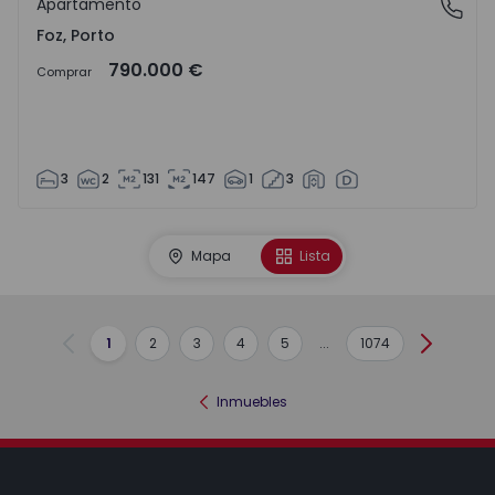
Apartamento
Foz, Porto
Foz, Porto
790.000 €
Comprar
3
2
131
147
1
3
Mapa
Lista
1
2
3
4
5
...
1074
Anterior
Siguient
Inmuebles