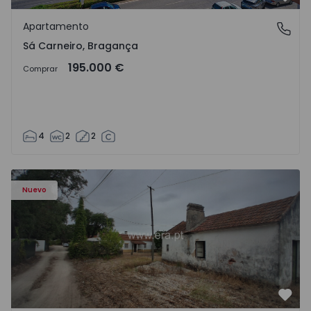
Favo
Apartamento
Sá Carneiro, Bragança
Sá Carneiro, Bragança
195.000 €
Comprar
4
2
2
Apartamento T3 Salvaterra de Magos, Marinhais - 157486
Nuevo
Favo