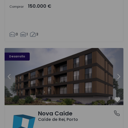
150.000 €
Comprar
0
1
3
Nova Caíde - 1
No
Desarrollo
Anterior
Sigu
Favo
Nova Caíde
Caíde de Rei, Porto
Caíde de Rei, Porto