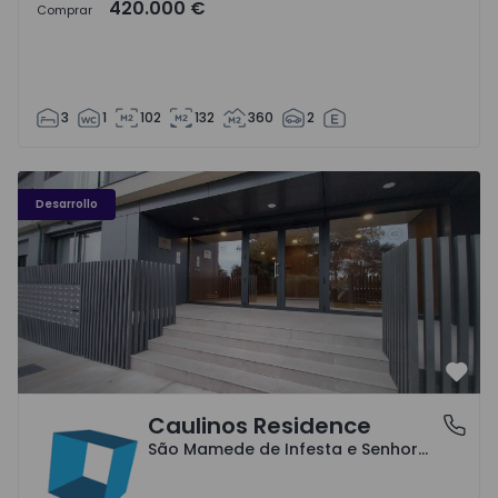
420.000 €
Comprar
3
1
102
132
360
2
Caulinos Residence - 1
Desarrollo
Favo
Caulinos Residence
São Mamede de Infesta e Senhora da Hora, Porto
São Mamede de Infesta e Senhora da Hora, Porto