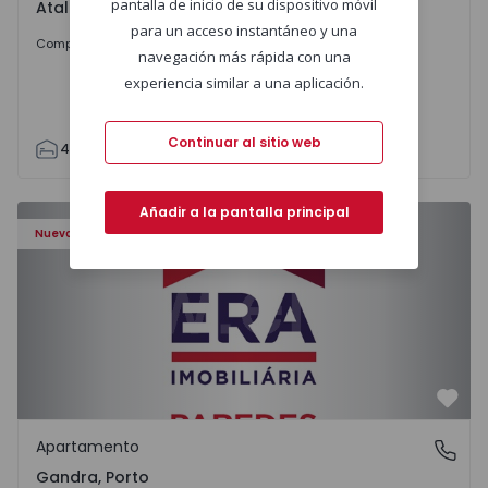
pantalla de inicio de su dispositivo móvil
Atalaia e Alto Estanqueiro-Jardia, Setúbal
para un acceso instantáneo y una
699.000 €
Comprar
navegación más rápida con una
experiencia similar a una aplicación.
Continuar al sitio web
4
2
110
295
7500
0
Apartamento T0 Paredes, Gandra - 1575265 - 1
Añadir a la pantalla principal
Nuevo
Favo
Apartamento
Gandra, Porto
Gandra, Porto