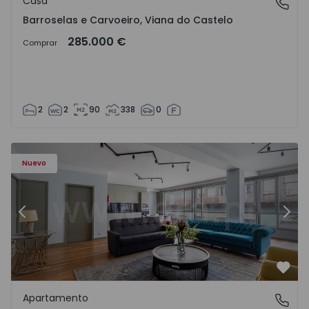
Casa
Barroselas e Carvoeiro, Viana do Castelo
Barroselas e Carvoeiro, Viana do Castelo
285.000 €
Comprar
2
2
90
338
0
Apartamento T2 Porto, Aliados - 1574582 - 4
Ap
Nuevo
Anterior
Sigu
Favo
Apartamento
Aliados, Porto