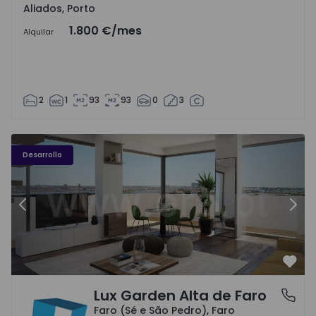
Aliados, Porto
1.800 €
/mes
Alquilar
2
1
93
93
0
3
Desarrollo
Anterior
Sigu
Favo
Lux Garden Alta de Faro
Faro (Sé e São Pedro), Faro
Faro (Sé e São Pedro), Faro