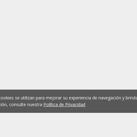
cookies se utilizan para mejorar su experiencia de navegación y brinda
ión, consulte nuestra
Política de Privacidad
1
2
3
4
5
...
1075
Anterior
Siguient