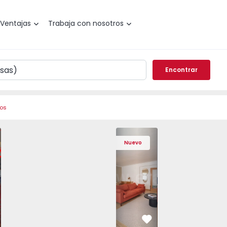
Ventajas
Trabaja con nosotros
Encontrar
ros
de Varzim, Póvoa de Varzim, Beiriz e Argivai - 1574602 - 2
o T3 Póvoa de Varzim, Póvoa de Varzim, Beiriz e Argivai - 
Apartamento T3 Póvoa de Varzim, Póvoa de Varzim, Beiriz e 
Apartamento T3 Póvoa de Varzim, Póvoa de Varzim
Apartamento T4 Cascais, São Domingos 
Apartamento T3 Póvoa de Varzim, Póvoa
Apartamento T4 Cascais, São
Apartamento T3 Póvoa de Va
Apartamento T4 Ca
Apartamento T3 
Apartam
Apart
Nuevo
vorito
Favorito