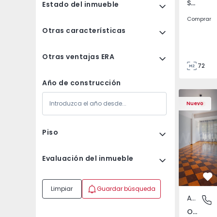
São Tomé do Castelo e Justes, Vila Real
Estado del inmueble
Comprar
Otras características
Otras ventajas ERA
72
85
Año de construcción
Apartamento T5 Lisboa
Apartament
Nuevo
Piso
Evaluación del inmueble
Fa
Limpiar
Guardar búsqueda
Apartamento
Olivais,
Olivais, Lisboa