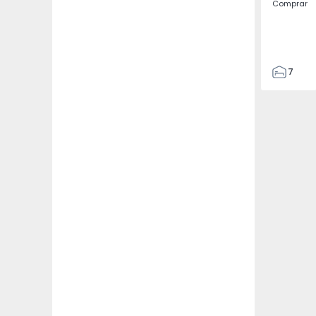
Comprar
7
3
122
186
2673
1