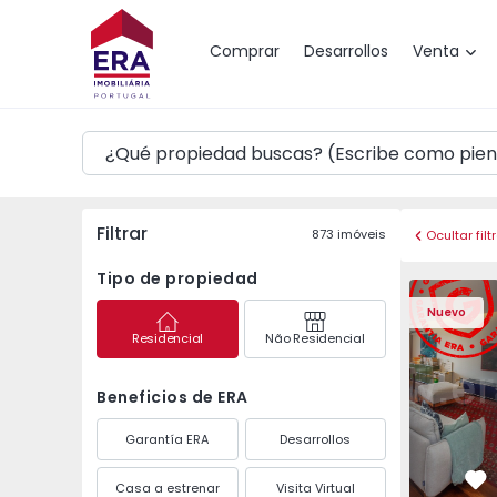
Mapa
Comprar
Desarrollos
Venta
Filtrar
873
imóveis
Ocultar filt
Tipo de propiedad
Apartamento T3 Póvoa 
Apartament
Nuevo
Residencial
Não Residencial
Beneficios de ERA
Garantía ERA
Desarrollos
Casa a estrenar
Visita Virtual
Fa