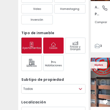
Apartamento
Póvoa de
Video
Homestaging
Póvoa de Varzim, Beiriz e Argivai, Porto
Inversión
Comprar
Tipo de inmueble
3
Fincas y
Apartamentos
Casas
Granjas
3
138
Apartamento T2 Covil
Apartament
153
Nuevo
Habitaciones
Edifícios
2
Subtipo de propiedad
Todos
Localización
Fa