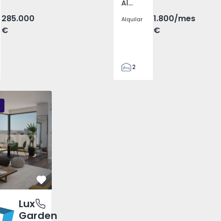
Aliados, Porto
285.000
1.800
/mes
Alquilar
€
€
2
1
93
93
0
3
Favorito
Lux
 e São Pedro), Faro
Garden