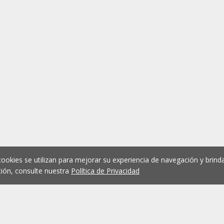
cookies se utilizan para mejorar su experiencia de navegación y brinda
ión, consulte nuestra
Política de Privacidad
1
2
3
4
5
...
1074
Anterior
Siguient