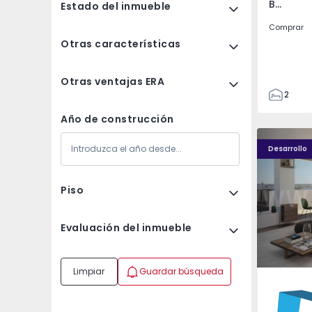
Barroselas e Carvoeiro, Viana do Castelo
Estado del inmueble
Comprar
Otras características
Otras ventajas ERA
2
2
Año de construcción
90
338
Desarrollo
0
Piso
Evaluación del inmueble
Limpiar
Guardar búsqueda
Faro (Sé