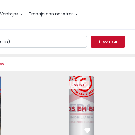
Ventajas
Trabaja con nosotros
Encontrar
ros
Dúplex T4 Vila Nova de Gaia,
Nuevo
vorito
Favorito