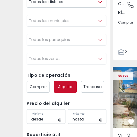
Todos los distritos
Casa de Campo
Ribeiras
Ribeiras, Ilha do Pico
Todos los municipios
Comprar
Todas las parroquias
2
Todas las zonas
93
49
Vivienda T3 Loures - 
Vivienda T
1
Tipo de operación
Nuevo
Comprar
Alquilar
Traspaso
Precio del alquiler
Mínimo
Máximo
Fa
Superficie útil
Vivienda
Loures,