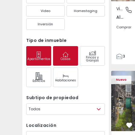
Vivienda
Almancil
Video
Homestaging
Almancil, Faro
Inversión
Comprar
Tipo de inmueble
3
Fincas y
Apartamentos
Casas
Granjas
1
100
Casa de Ca
100
Nuevo
Habitaciones
Edifícios
1000
1
Subtipo de propiedad
Todos
Localización
Fa