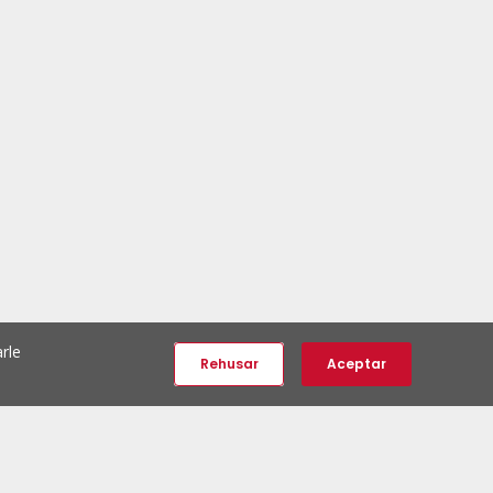
rle
Rehusar
Aceptar
e