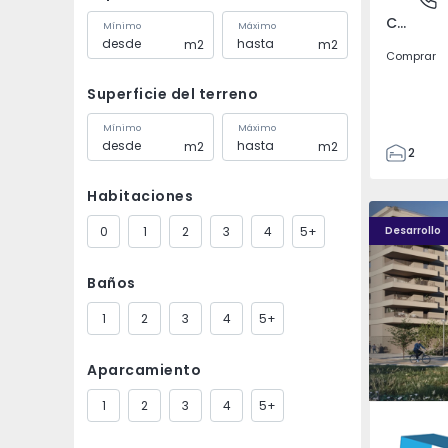
Covilhã e Canhoso, Castelo Branco
Mínimo
Máximo
m2
m2
Comprar
Superficie del terreno
Mínimo
Máximo
m2
m2
2
1
Habitaciones
85
PLENO JARDIM - 4
PLENO JAR
85
0
1
2
3
4
5+
Desarrollo
0
4
Baños
1
2
3
4
5+
Aparcamiento
1
2
3
4
5+
Águas S