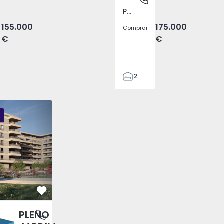
Pego, Abrantes
155.000
175.000
Comprar
€
€
2
1
99
DIM - 3
PLENO JARDIM - 2
PLENO JARDIM - 17
59
110
0
Favorito
PLENO
antas, Porto