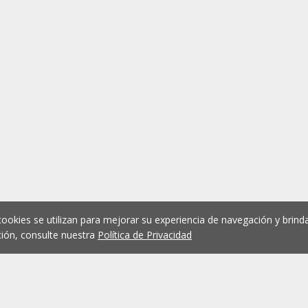
cookies se utilizan para mejorar su experiencia de navegación y brinda
ión, consulte nuestra
Política de Privacidad
1
2
3
4
5
...
1076
Anterior
Siguient