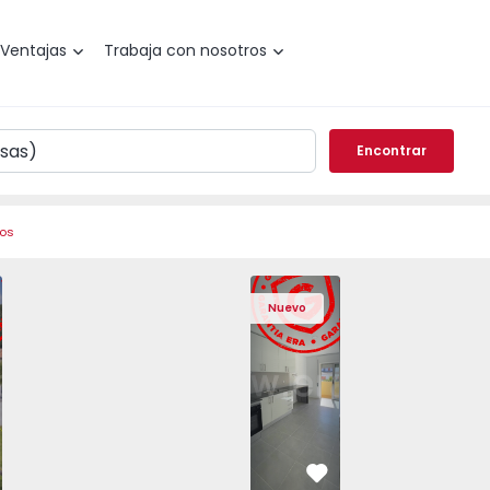
Ventajas
Trabaja con nosotros
Encontrar
ros
Angra do Heroísmo, São Mateus da Calheta - 1575310 - 40
areada T3 Angra do Heroísmo, São Mateus da Calheta - 157
Vivienda Pareada T3 Angra do Heroísmo, São Mateus da Cal
Vivienda Pareada T3 Angra do Heroísmo, São Mat
Apartamento T2 Seixal, Amora - 1575805
Vivienda Pareada T3 Angra do Heroísm
Apartamento T2 Seixal, Amora
Vivienda Pareada T3 Angra
Apartamento T2 Se
Vivienda Paread
Apartam
Vivie
Nuevo
vorito
Favorito