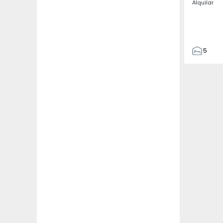
Alquilar
5
3
187
187
3