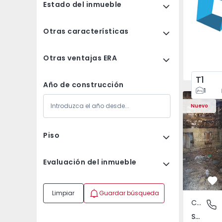
Estado del inmueble
Otras características
Otras ventajas ERA
T1
Año de construcción
1
Casa Vila 
Nuevo
Piso
Evaluación del inmueble
Fa
Limpiar
Guardar búsqueda
Casa de Campo
São Tomé
São Tomé do Castelo e Justes, Vila Real