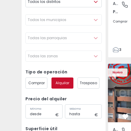
Todos los distritos
Apartamento
Póvoa de
Póvoa de Varzim, Beiriz e Argivai, Porto
Todos los municipios
Comprar
Todas las parroquias
3
Todas las zonas
3
138
Apartamento T2 Covil
Apartament
153
Tipo de operación
Nuevo
2
Comprar
Alquilar
Traspaso
Precio del alquiler
Mínimo
Máximo
Fa
Superficie útil
Apartamento
Covilhã