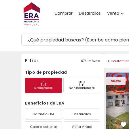
Mapa
Comprar
Desarrollos
Venta
Filtrar
873
imóveis
Ocultar filt
Tipo de propiedad
Vivienda Pareada T3 
Vivienda P
Nuevo
Residencial
Não Residencial
Beneficios de ERA
Garantía ERA
Desarrollos
Casa a estrenar
Visita Virtual
Fa