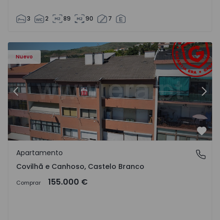
3
2
89
90
7
 - 18
Apartamento T2 Covilhã, Covilhã e Canhoso - 1497806 - 1
Ap
Nuevo
Anterior
Sigu
Favo
Apartamento
Covilhã e Canhoso, Castelo Branco
Covilhã e Canhoso, Castelo Branco
155.000 €
Comprar