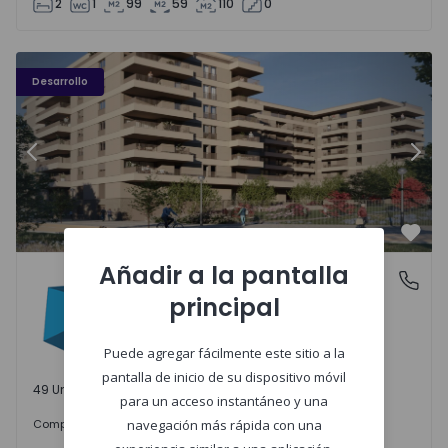
2
1
99
59
110
0
PLENO JARDIM - 3
P
Desarrollo
Anterior
Sigu
Favo
Añadir a la pantalla
PLENO JARDIM
Águas Santas, Porto
principal
Águas Santas, Porto
Puede agregar fácilmente este sitio a la
pantalla de inicio de su dispositivo móvil
49 Unidades disponibles
para un acceso instantáneo y una
242.000 €
Comprar
desde
navegación más rápida con una