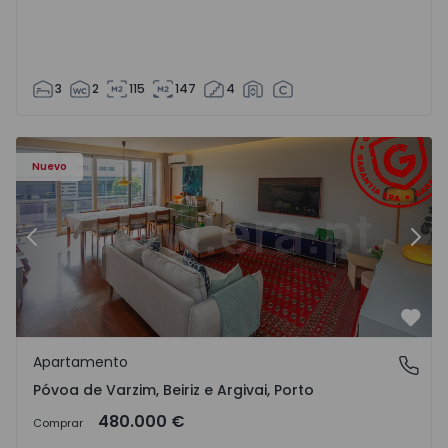
3
2
115
147
4
riz e Argivai - 1574602 - 20
Apartamento T3 Póvoa de Varzim, Póvoa de Varzim, Beiriz 
Ap
Nuevo
Anterior
Sigu
Favo
Apartamento
Póvoa de Varzim, Beiriz e Argivai, Porto
Póvoa de Varzim, Beiriz e Argivai, Porto
480.000 €
Comprar