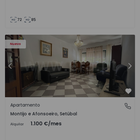
72
85
603 - 1
Apartamento T2 Montijo, Montijo e Afonsoeiro - 1575603 
Ap
Nuevo
Anterior
Sigu
Favo
Apartamento
Montijo e Afonsoeiro, Setúbal
Montijo e Afonsoeiro, Setúbal
1.100 €
/mes
Alquilar