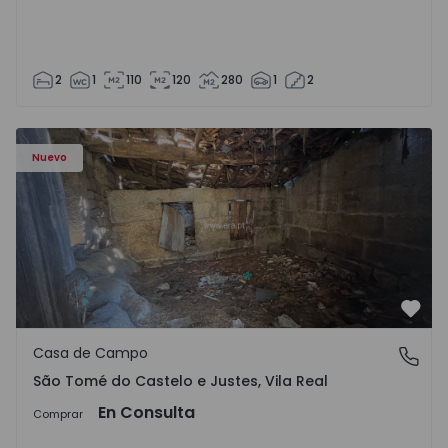
2
1
110
120
280
1
2
Casa Vila Real, São Tomé do Castelo e Justes - 1575189 - 1
Nuevo
Favo
Casa de Campo
São Tomé do Castelo e Justes, Vila Real
São Tomé do Castelo e Justes, Vila Real
En Consulta
Comprar