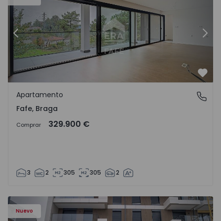
Anterior
Sigu
Favo
Apartamento
Fafe, Braga
Fafe, Braga
329.900 €
Comprar
3
2
305
305
2
Nuevo