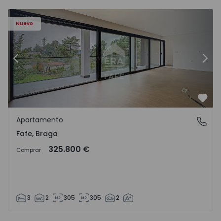
Nuevo
Anterior
Sigu
Favo
Apartamento
Fafe, Braga
Fafe, Braga
325.800 €
Comprar
3
2
305
305
2