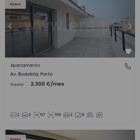
Nuevo
Anterior
Sigu
Favo
Apartamento
Av. Boavista, Porto
Av. Boavista, Porto
2.300 €
/mes
Alquilar
2
2
67
109
2
5
Nuevo