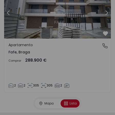
Anterior
Sigu
Favo
Apartamento
Fafe, Braga
Fafe, Braga
288.900 €
Comprar
2
2
305
305
2
Mapa
Lista