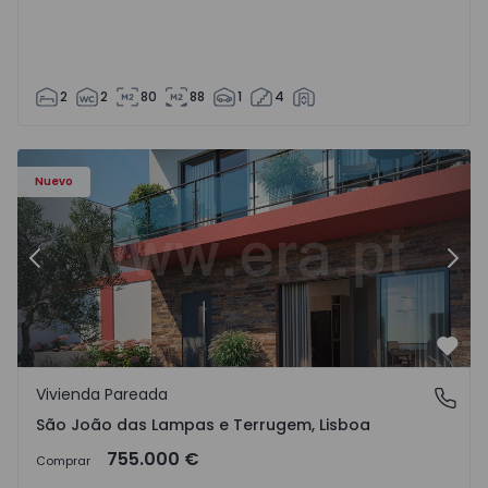
2
2
80
88
1
4
Nuevo
Anterior
Sigu
Favo
Vivienda Pareada
São João das Lampas e Terrugem, Lisboa
São João das Lampas e Terrugem, Lisboa
755.000 €
Comprar