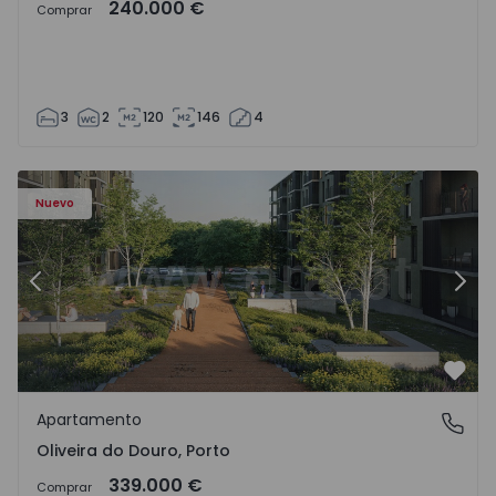
240.000 €
Comprar
3
2
120
146
4
- 1575522 - 8
Apartamento T2 Vila Nova de Gaia, Oliveira do Douro - 15
Ap
Nuevo
Anterior
Sigu
Favo
Apartamento
Oliveira do Douro, Porto
Oliveira do Douro, Porto
339.000 €
Comprar