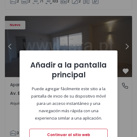
2
2
71
103
2
2
Apartamento T3 Porto, Av. Boavista - 1575472 - 5
Ap
Nuevo
Anterior
Sigu
Añadir a la pantalla
principal
Favo
Apartamento
Av. Boavista, Porto
Puede agregar fácilmente este sitio a la
Av. Boavista, Porto
pantalla de inicio de su dispositivo móvil
2.300 €
/mes
para un acceso instantáneo y una
Alquilar
navegación más rápida con una
experiencia similar a una aplicación.
3
2
132
142
2
4
Continuar al sitio web