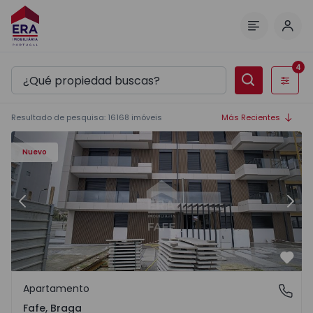
Inici
Menú
4
Filtros
Resultado de pesquisa
:
16168
imóveis
Más Recientes
Nuevo
Anterior
Sigu
Favo
Apartamento
Fafe, Braga
Fafe, Braga