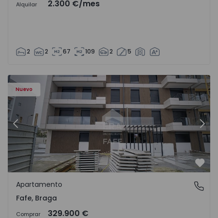
2.300 €
/mes
Alquilar
2
2
67
109
2
5
Nuevo
Anterior
Sigu
Favo
Apartamento
Fafe, Braga
Fafe, Braga
329.900 €
Comprar