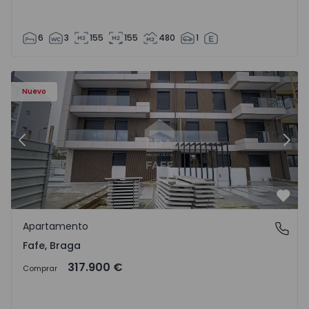
6
3
155
155
480
1
Nuevo
Anterior
Sigu
Favo
Apartamento
Fafe, Braga
Fafe, Braga
317.900 €
Comprar