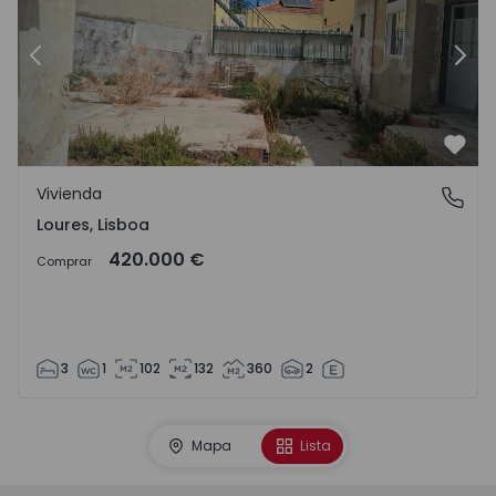
Anterior
Sigu
Favo
Vivienda
Loures, Lisboa
Loures, Lisboa
420.000 €
Comprar
3
1
102
132
360
2
Mapa
Lista