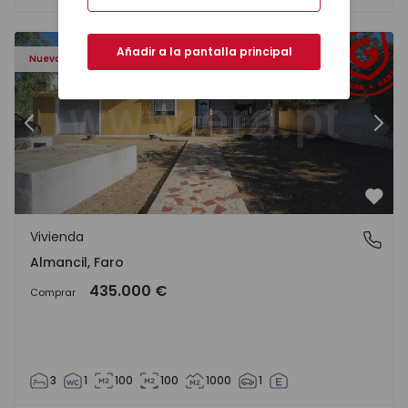
Añadir a la pantalla principal
Nuevo
Anterior
Sigu
Favo
Vivienda
Almancil, Faro
Almancil, Faro
435.000 €
Comprar
3
1
100
100
1000
1