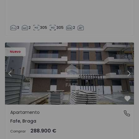
3
2
305
305
2
Nuevo
Anterior
Sigu
Favo
Apartamento
Fafe, Braga
Fafe, Braga
288.900 €
Comprar