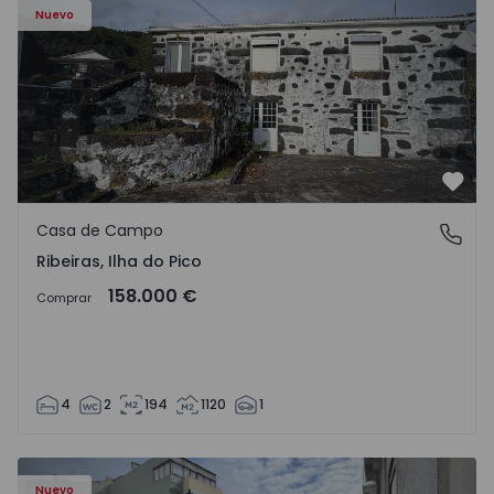
Nuevo
Favo
Casa de Campo
Ribeiras, Ilha do Pico
Ribeiras, Ilha do Pico
158.000 €
Comprar
4
2
194
1120
1
 - 1
Apartamento T2 Lisboa, Campo de Ourique - 1574913 - 2
Ap
Nuevo