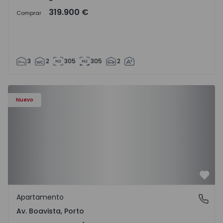
319.900 €
Comprar
3
2
305
305
2
Nuevo
Favo
Apartamento
Av. Boavista, Porto
Av. Boavista, Porto