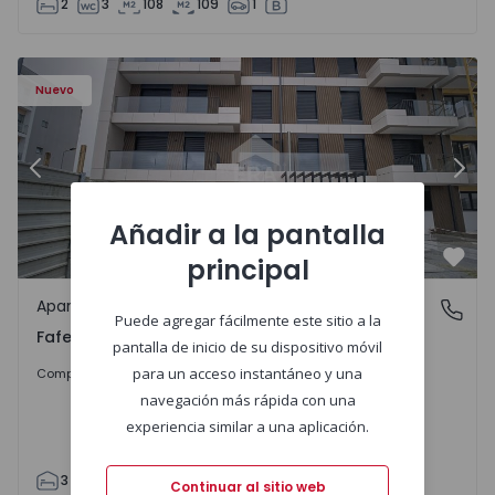
2
3
108
109
1
Apartamento T3 Fafe - 1575131 - 58
Ap
Nuevo
Anterior
Sigu
Añadir a la pantalla
principal
Favo
Apartamento
Fafe, Braga
Puede agregar fácilmente este sitio a la
Fafe, Braga
pantalla de inicio de su dispositivo móvil
407.950 €
para un acceso instantáneo y una
Comprar
navegación más rápida con una
experiencia similar a una aplicación.
3
2
305
305
2
1
Continuar al sitio web