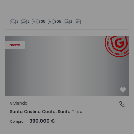
2
2
305
305
2
Nuevo
Favo
Vivienda
Santa Cristina Couto, Santo Tirso
Santa Cristina Couto, Santo Tirso
390.000 €
Comprar