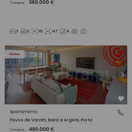
360.000 €
Comprar
3
2
115
147
4
riz e Argivai - 1574602 - 20
Apartamento T3 Póvoa de Varzim, Póvoa de Varzim, Beiriz 
Ap
Nuevo
Anterior
Sigu
Favo
Apartamento
Póvoa de Varzim, Beiriz e Argivai, Porto
Póvoa de Varzim, Beiriz e Argivai, Porto
480.000 €
Comprar