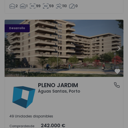
2
1
99
59
110
0
PLENO JARDIM - 3
P
Desarrollo
Anterior
Sigu
Favo
PLENO JARDIM
Águas Santas, Porto
Águas Santas, Porto
49 Unidades disponibles
242.000 €
Comprar
desde