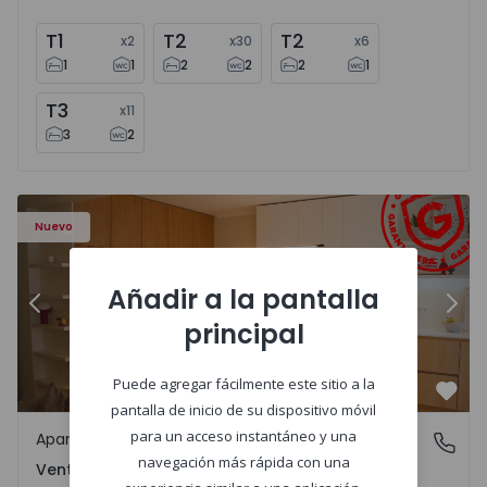
T1
T2
T2
x
2
x
30
x
6
1
1
2
2
2
1
T3
x
11
3
2
Apartamento T2 Amadora, Venteira - 1575182 - 15
Ap
Nuevo
Añadir a la pantalla
Anterior
Sigu
principal
Puede agregar fácilmente este sitio a la
Favo
pantalla de inicio de su dispositivo móvil
para un acceso instantáneo y una
Apartamento
Venteira, Lisboa
navegación más rápida con una
Venteira, Lisboa