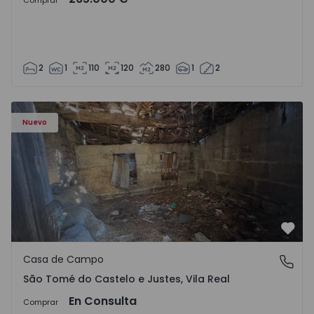
Comprar
2
1
110
120
280
1
2
Casa Vila Real, São Tomé do Castelo e Justes - 1575189 - 1
Nuevo
Favo
Casa de Campo
São Tomé do Castelo e Justes, Vila Real
São Tomé do Castelo e Justes, Vila Real
En Consulta
Comprar