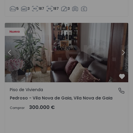
5
3
187
187
3
ezelo - 1575635 - 12
Piso de Vivienda T6 Vila Nova de Gaia, Pedroso e Seixezelo
Pi
Nuevo
Anterior
Sigu
Favo
Piso de Vivienda
Pedroso - Vila Nova de Gaia, Vila Nova de Gaia
Pedroso - Vila Nova de Gaia, Vila Nova de Gaia
300.000 €
Comprar