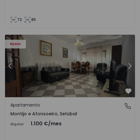
72
85
603 - 1
Apartamento T2 Montijo, Montijo e Afonsoeiro - 1575603 
Ap
Nuevo
Anterior
Sigu
Favo
Apartamento
Montijo e Afonsoeiro, Setúbal
Montijo e Afonsoeiro, Setúbal
1.100 €
/mes
Alquilar