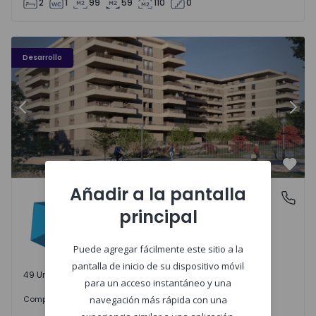
2
1
99
59
110
0
PLENO JARDIM - 3
P
Desarrollo
Anterior
Sigu
Favo
Añadir a la pantalla
PLENO JARDIM
Águas Santas, Porto
principal
Águas Santas, Porto
Puede agregar fácilmente este sitio a la
pantalla de inicio de su dispositivo móvil
49 Unidades disponibles
para un acceso instantáneo y una
242.000 €
Comprar
desde
navegación más rápida con una