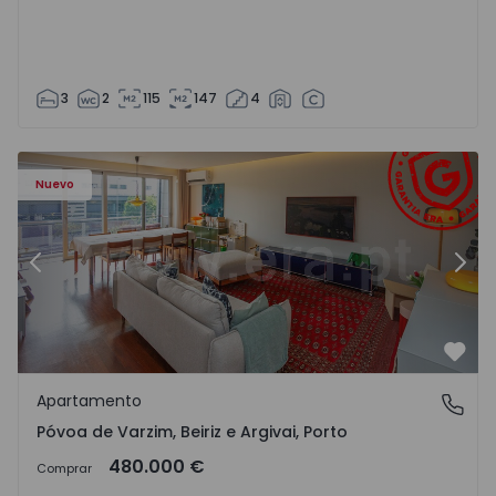
3
2
115
147
4
riz e Argivai - 1574602 - 20
Apartamento T3 Póvoa de Varzim, Póvoa de Varzim, Beiriz 
Ap
Nuevo
Anterior
Sigu
Favo
Apartamento
Póvoa de Varzim, Beiriz e Argivai, Porto
Póvoa de Varzim, Beiriz e Argivai, Porto
480.000 €
Comprar