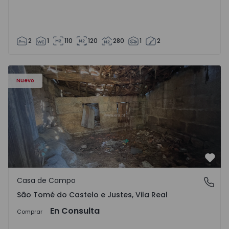
2
1
110
120
280
1
2
Casa Vila Real, São Tomé do Castelo e Justes - 1575189 - 1
Nuevo
Favo
Casa de Campo
São Tomé do Castelo e Justes, Vila Real
São Tomé do Castelo e Justes, Vila Real
En Consulta
Comprar