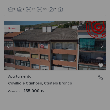
3
2
89
90
7
 - 18
Apartamento T2 Covilhã, Covilhã e Canhoso - 1497806 - 1
Ap
Nuevo
Anterior
Sigu
Favo
Apartamento
Covilhã e Canhoso, Castelo Branco
Covilhã e Canhoso, Castelo Branco
155.000 €
Comprar