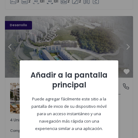
3
2
131
131
2
2
Élou - 10
Él
Desarrollo
Anterior
Sigu
Añadir a la pantalla
Favo
principal
ÉLOU
Santo António dos Cavaleiros e Frielas, Lisboa
Santo António dos Cavaleiros e Frielas, Lisboa
Puede agregar fácilmente este sitio a la
pantalla de inicio de su dispositivo móvil
para un acceso instantáneo y una
4 Unidades disponibles
navegación más rápida con una
experiencia similar a una aplicación.
425.000 €
Comprar
desde