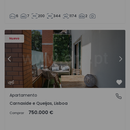
6
7
200
344
1174
2
9 - 19
Apartamento T3 Oeiras, Carnaxide e Queijas - 1524029 - 1
Ap
Nuevo
Anterior
Sigu
Favo
Apartamento
Carnaxide e Queijas, Lisboa
Carnaxide e Queijas, Lisboa
750.000 €
Comprar