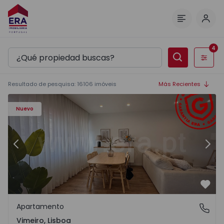
Inici
Menú
4
Filtros
Resultado de pesquisa
:
16106
imóveis
Más Recientes
Apartamento T1 Lourinhã, Vimeiro - 1575406 - 1
Ap
Nuevo
Anterior
Sigu
Favo
Apartamento
Vimeiro, Lisboa
Vimeiro, Lisboa