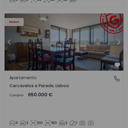
90 - 20
Apartamento T3 Cascais, Carcavelos e Parede - 1545290 -
Ap
Nuevo
Anterior
Sigu
Favo
Apartamento
Carcavelos e Parede, Lisboa
Carcavelos e Parede, Lisboa
650.000 €
Comprar
3
2
100
160
2
1