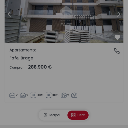
Anterior
Sigu
Favo
Apartamento
Fafe, Braga
Fafe, Braga
288.900 €
Comprar
2
2
305
305
2
Mapa
Lista