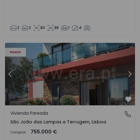
2
2
80
88
1
4
Nuevo
Anterior
Sigu
Favo
Vivienda Pareada
São João das Lampas e Terrugem, Lisboa
São João das Lampas e Terrugem, Lisboa
755.000 €
Comprar