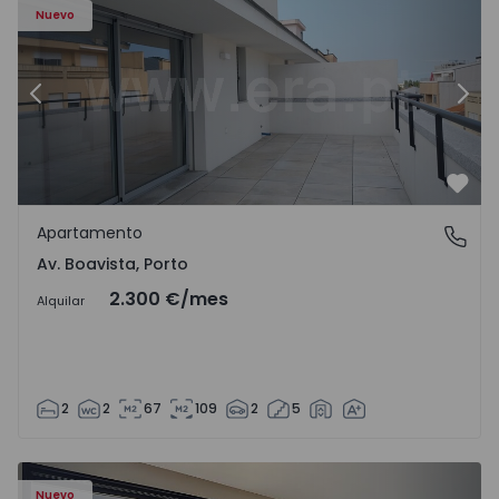
Nuevo
Anterior
Sigu
Favo
Apartamento
Av. Boavista, Porto
Av. Boavista, Porto
2.300 €
/mes
Alquilar
2
2
67
109
2
5
Nuevo