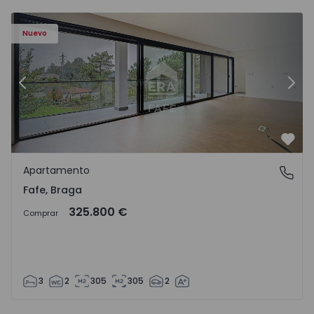
Nuevo
Anterior
Sigu
Favo
Apartamento
Fafe, Braga
Fafe, Braga
325.800 €
Comprar
3
2
305
305
2