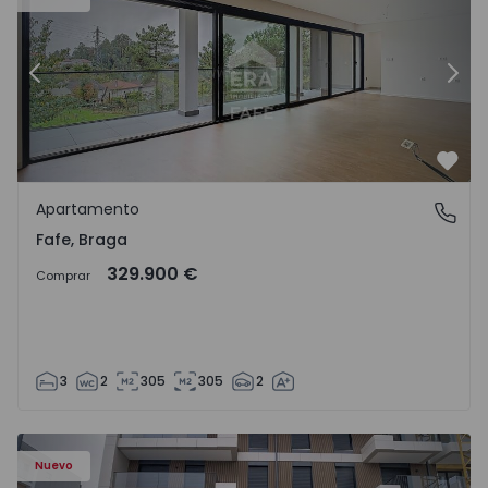
Anterior
Sigu
Favo
Apartamento
Fafe, Braga
Fafe, Braga
329.900 €
Comprar
3
2
305
305
2
Nuevo