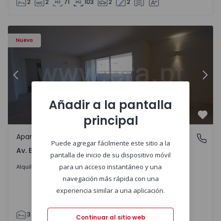
2
2
71
103
2
2
Apartamento T3 Porto, Av. Boavista - 1575472 - 5
Ap
Nuevo
Anterior
Sigu
Añadir a la pantalla
principal
Favo
Apartamento
Av. Boavista, Porto
Puede agregar fácilmente este sitio a la
Av. Boavista, Porto
pantalla de inicio de su dispositivo móvil
2.300 €
/mes
para un acceso instantáneo y una
Alquilar
navegación más rápida con una
experiencia similar a una aplicación.
3
2
132
142
2
4
Continuar al sitio web