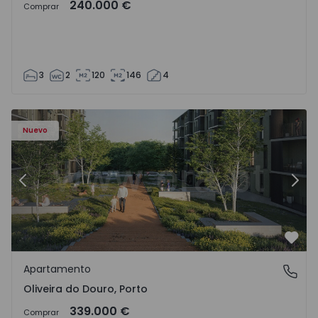
240.000 €
Comprar
3
2
120
146
4
- 1575522 - 8
Apartamento T2 Vila Nova de Gaia, Oliveira do Douro - 15
Ap
Nuevo
Anterior
Sigu
Favo
Apartamento
Oliveira do Douro, Porto
Oliveira do Douro, Porto
339.000 €
Comprar