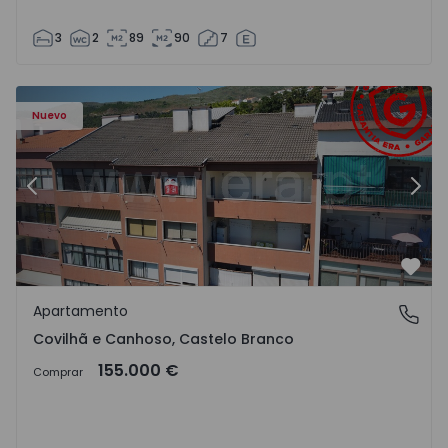
3
2
89
90
7
 - 18
Apartamento T2 Covilhã, Covilhã e Canhoso - 1497806 - 1
Ap
Nuevo
Anterior
Sigu
Favo
Apartamento
Covilhã e Canhoso, Castelo Branco
Covilhã e Canhoso, Castelo Branco
155.000 €
Comprar