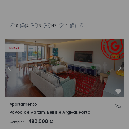
3
2
115
147
4
riz e Argivai - 1574602 - 20
Apartamento T3 Póvoa de Varzim, Póvoa de Varzim, Beiriz 
Ap
Nuevo
Anterior
Sigu
Favo
Apartamento
Póvoa de Varzim, Beiriz e Argivai, Porto
Póvoa de Varzim, Beiriz e Argivai, Porto
480.000 €
Comprar