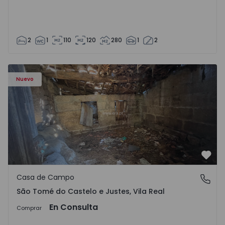
2
1
110
120
280
1
2
Casa Vila Real, São Tomé do Castelo e Justes - 1575189 - 1
Nuevo
Favo
Casa de Campo
São Tomé do Castelo e Justes, Vila Real
São Tomé do Castelo e Justes, Vila Real
En Consulta
Comprar