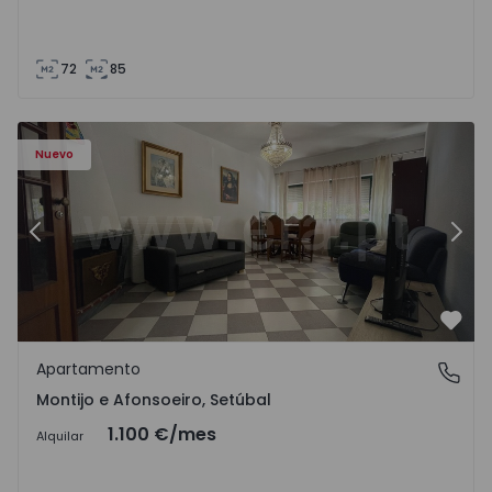
72
85
603 - 1
Apartamento T2 Montijo, Montijo e Afonsoeiro - 1575603 
Ap
Nuevo
Anterior
Sigu
Favo
Apartamento
Montijo e Afonsoeiro, Setúbal
Montijo e Afonsoeiro, Setúbal
1.100 €
/mes
Alquilar