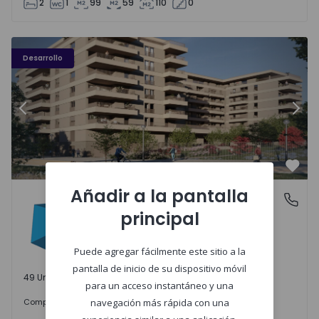
2
1
99
59
110
0
PLENO JARDIM - 3
P
Desarrollo
Anterior
Sigu
Favo
Añadir a la pantalla
PLENO JARDIM
Águas Santas, Porto
principal
Águas Santas, Porto
Puede agregar fácilmente este sitio a la
pantalla de inicio de su dispositivo móvil
49 Unidades disponibles
para un acceso instantáneo y una
242.000 €
Comprar
desde
navegación más rápida con una