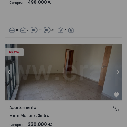
498.000 €
Comprar
4
2
119
130
2
8416 - 15
Apartamento T3 Sintra, Algueirão-Mem Martins - 1528416
Ap
Nuevo
Anterior
Sigu
Favo
Apartamento
Mem Martins, Sintra
Mem Martins, Sintra
330.000 €
Comprar