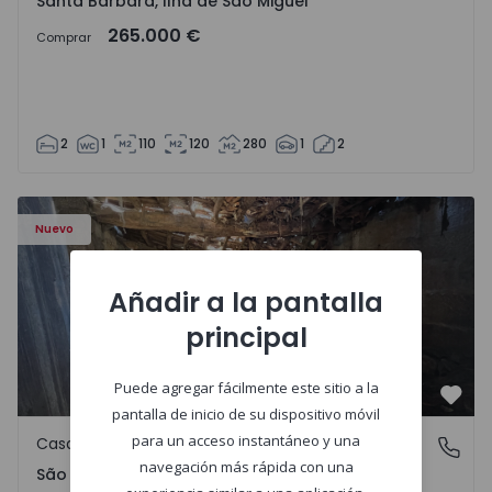
Santa Bárbara, Ilha de São Miguel
265.000 €
Comprar
2
1
110
120
280
1
2
Casa Vila Real, São Tomé do Castelo e Justes - 1575189 - 1
Nuevo
Añadir a la pantalla
principal
Puede agregar fácilmente este sitio a la
Favo
pantalla de inicio de su dispositivo móvil
para un acceso instantáneo y una
Casa de Campo
São Tomé do Castelo e Justes, Vila Real
navegación más rápida con una
São Tomé do Castelo e Justes, Vila Real