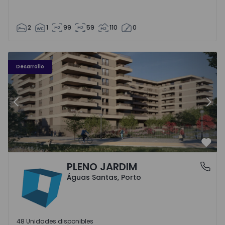
2
1
99
59
110
0
PLENO JARDIM - 3
P
Desarrollo
Anterior
Sigu
Favo
PLENO JARDIM
Águas Santas, Porto
Águas Santas, Porto
48 Unidades disponibles