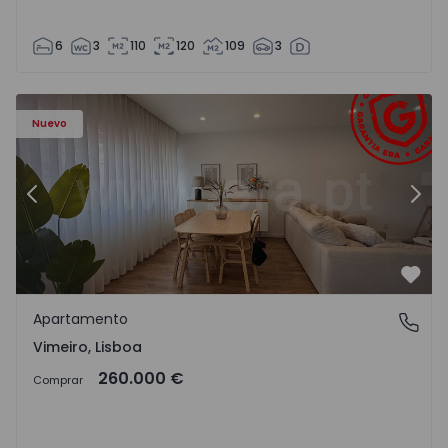
6
3
110
120
109
3
Apartamento T1 Lourinhã, Vimeiro - 1575406 - 1
Ap
Nuevo
Anterior
Sigu
Favo
Apartamento
Vimeiro, Lisboa
Vimeiro, Lisboa
260.000 €
Comprar