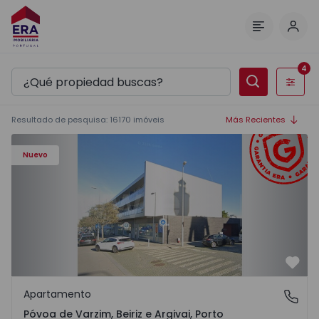
Inici
Menú
4
Filtros
Resultado de pesquisa
:
16170
imóveis
Más Recientes
Apartamento T3 Póvoa de Varzim, Póvoa de Varzim, Beiriz 
Nuevo
Favo
Apartamento
Póvoa de Varzim, Beiriz e Argivai, Porto
Póvoa de Varzim, Beiriz e Argivai, Porto