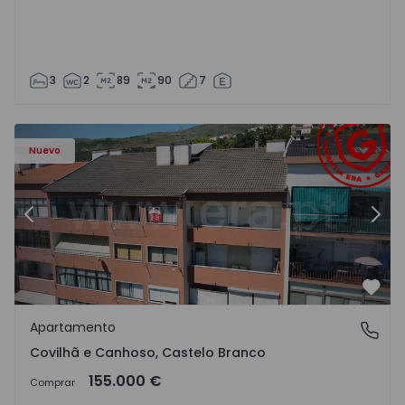
3
2
89
90
7
 - 18
Apartamento T2 Covilhã, Covilhã e Canhoso - 1497806 - 1
Ap
Nuevo
Anterior
Sigu
Favo
Apartamento
Covilhã e Canhoso, Castelo Branco
Covilhã e Canhoso, Castelo Branco
155.000 €
Comprar