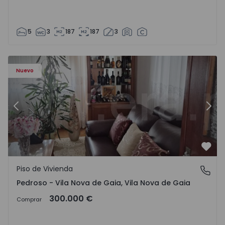
5
3
187
187
3
ezelo - 1575635 - 12
Piso de Vivienda T6 Vila Nova de Gaia, Pedroso e Seixezelo
Pi
Nuevo
Anterior
Sigu
Favo
Piso de Vivienda
Pedroso - Vila Nova de Gaia, Vila Nova de Gaia
Pedroso - Vila Nova de Gaia, Vila Nova de Gaia
300.000 €
Comprar