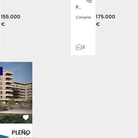
Pego, Abrantes
155.000
175.000
Comprar
€
€
2
1
99
DIM - 3
PLENO JARDIM - 2
PLENO JARDIM - 17
59
110
0
Favorito
PLENO
antas, Porto