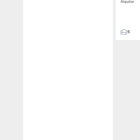
Alquilar
5
3
187
187
3