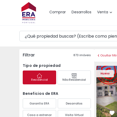
Mapa
Comprar
Desarrollos
Venta
Filtrar
873
imóveis
Ocultar filt
Tipo de propiedad
Vivienda Pareada T3 
Vivienda P
Nuevo
Residencial
Não Residencial
Beneficios de ERA
Garantía ERA
Desarrollos
Casa a estrenar
Visita Virtual
Fa