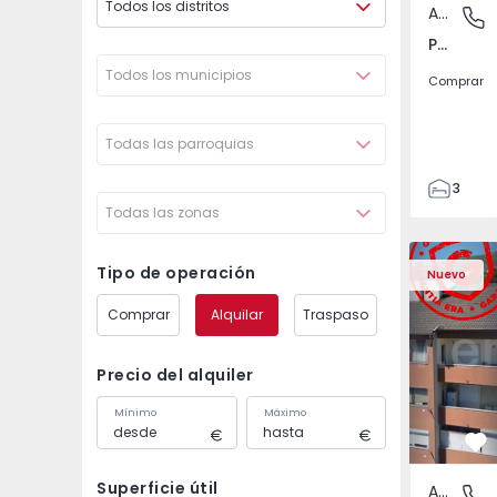
Todos los distritos
Apartamento
Póvoa de
Póvoa de Varzim, Beiriz e Argivai, Porto
Todos los municipios
Comprar
Todas las parroquias
3
Todas las zonas
3
138
Apartamento T2 Covil
Apartament
153
Tipo de operación
Nuevo
2
Comprar
Alquilar
Traspaso
Precio del alquiler
Mínimo
Máximo
Fa
Superficie útil
Apartamento
Covilhã