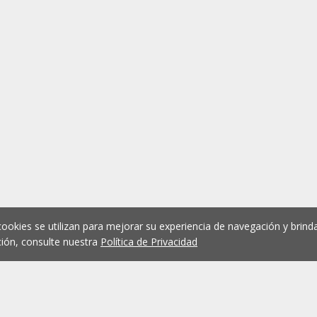
cookies se utilizan para mejorar su experiencia de navegación y brinda
ión, consulte nuestra
Política de Privacidad
1
2
3
4
5
...
1076
Anterior
Siguient