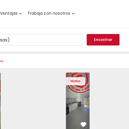
Ventajas
Trabaja con nosotros
Encontrar
ros
Angra do Heroísmo, São Mateus da Calheta - 1575310 - 40
areada T3 Angra do Heroísmo, São Mateus da Calheta - 157
Vivienda Pareada T3 Angra do Heroísmo, São Mateus da Cal
Vivienda Pareada T3 Angra do Heroísmo, São Mat
Apartamento T2 Seixal, Amora - 1575805
Vivienda Pareada T3 Angra do Heroísm
Apartamento T2 Seixal, Amora
Vivienda Pareada T3 Angra
Apartamento T2 Se
Vivienda Paread
Apartam
Vivie
Nuevo
vorito
Favorito