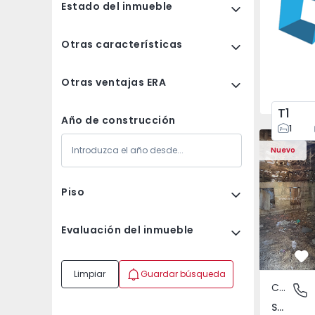
Estado del inmueble
Otras características
Otras ventajas ERA
T1
Año de construcción
1
Casa Vila 
Nuevo
Piso
Evaluación del inmueble
Fa
Limpiar
Guardar búsqueda
Casa de Campo
São Tomé
São Tomé do Castelo e Justes, Vila Real