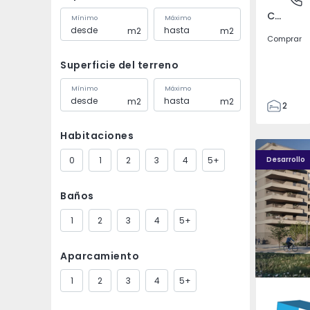
Covilhã e Canhoso, Castelo Branco
Mínimo
Máximo
m2
m2
Comprar
Superficie del terreno
Mínimo
Máximo
m2
m2
2
1
Habitaciones
85
PLENO JARDIM - 4
PLENO JAR
85
0
1
2
3
4
5+
Desarrollo
0
4
Baños
1
2
3
4
5+
Aparcamiento
1
2
3
4
5+
Águas S