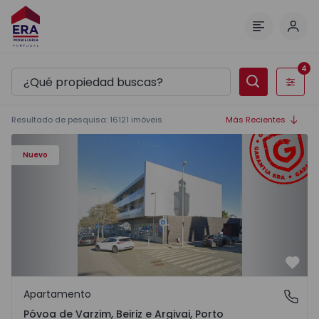
Inici
Menú
4
Filtros
Resultado de pesquisa
:
16121
imóveis
Más Recientes
Apartamento T3 Póvoa de Varzim, Póvoa de Varzim, Beiriz 
Nuevo
Favo
Apartamento
Póvoa de Varzim, Beiriz e Argivai, Porto
Póvoa de Varzim, Beiriz e Argivai, Porto