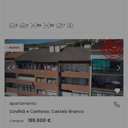
3
2
89
90
7
 - 18
Apartamento T2 Covilhã, Covilhã e Canhoso - 1497806 - 1
Ap
Nuevo
Anterior
Sigu
Favo
Apartamento
Covilhã e Canhoso, Castelo Branco
Covilhã e Canhoso, Castelo Branco
155.000 €
Comprar