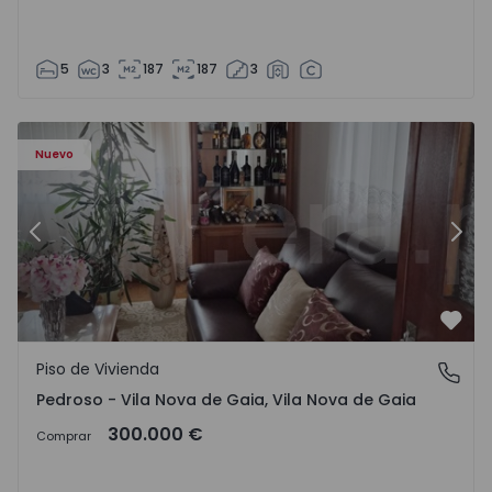
5
3
187
187
3
ezelo - 1575635 - 12
Piso de Vivienda T6 Vila Nova de Gaia, Pedroso e Seixezelo
Pi
Nuevo
Anterior
Sigu
Favo
Piso de Vivienda
Pedroso - Vila Nova de Gaia, Vila Nova de Gaia
Pedroso - Vila Nova de Gaia, Vila Nova de Gaia
300.000 €
Comprar