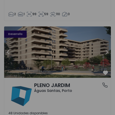
2
1
99
59
110
0
PLENO JARDIM - 3
P
Desarrollo
Anterior
Sigu
Favo
PLENO JARDIM
Águas Santas, Porto
Águas Santas, Porto
48 Unidades disponibles