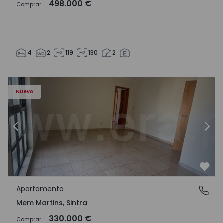
498.000 €
Comprar
4
2
119
130
2
8416 - 15
Apartamento T3 Sintra, Algueirão-Mem Martins - 1528416
Ap
Nuevo
Anterior
Sigu
Favo
Apartamento
Mem Martins, Sintra
Mem Martins, Sintra
330.000 €
Comprar