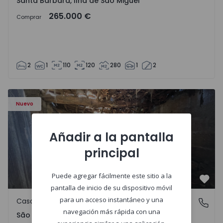
Santa Bárbara, Ilha de São Miguel
265.000 €
Comprar
2
1
110
120
280
1
2
Casa Vila Real, São Tomé do Castelo e Justes - 1575189 - 1
Nuevo
Añadir a la pantalla
principal
Puede agregar fácilmente este sitio a la
Favo
pantalla de inicio de su dispositivo móvil
para un acceso instantáneo y una
Casa de Campo
São Tomé do Castelo e Justes, Vila Real
navegación más rápida con una
São Tomé do Castelo e Justes, Vila Real