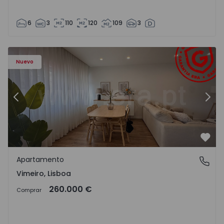
6
3
110
120
109
3
Apartamento T1 Lourinhã, Vimeiro - 1575406 - 1
Ap
Nuevo
Anterior
Sigu
Favo
Apartamento
Vimeiro, Lisboa
Vimeiro, Lisboa
260.000 €
Comprar