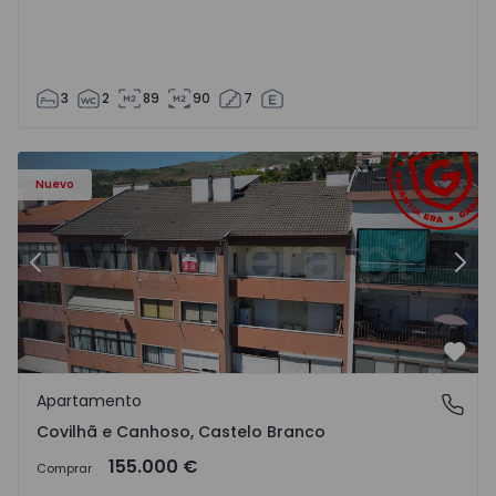
3
2
89
90
7
 - 18
Apartamento T2 Covilhã, Covilhã e Canhoso - 1497806 - 1
Ap
Nuevo
Anterior
Sigu
Favo
Apartamento
Covilhã e Canhoso, Castelo Branco
Covilhã e Canhoso, Castelo Branco
155.000 €
Comprar