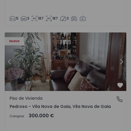
5
3
187
187
3
ezelo - 1575635 - 12
Piso de Vivienda T6 Vila Nova de Gaia, Pedroso e Seixezelo
Pi
Nuevo
Anterior
Sigu
Favo
Piso de Vivienda
Pedroso - Vila Nova de Gaia, Vila Nova de Gaia
Pedroso - Vila Nova de Gaia, Vila Nova de Gaia
300.000 €
Comprar