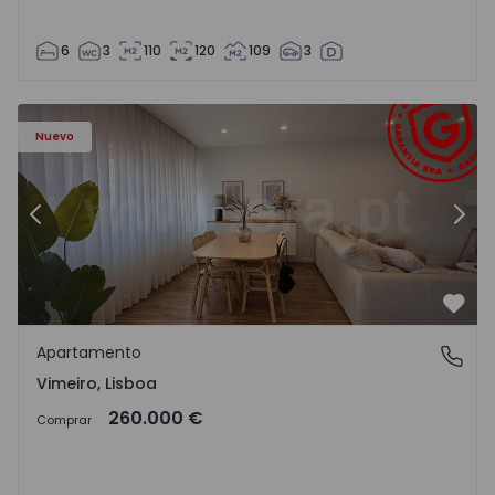
6
3
110
120
109
3
Apartamento T1 Lourinhã, Vimeiro - 1575406 - 1
Ap
Nuevo
Anterior
Sigu
Favo
Apartamento
Vimeiro, Lisboa
Vimeiro, Lisboa
260.000 €
Comprar