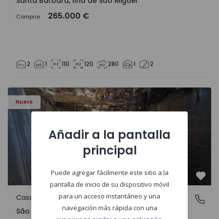
Santa Bárbara, Ilha de São Miguel
265.000 €
Comprar
2
1
110
120
280
1
2
Casa Vila Real, São Tomé do Castelo e Justes - 1575189 - 1
Nuevo
Añadir a la pantalla
principal
Puede agregar fácilmente este sitio a la
Favo
pantalla de inicio de su dispositivo móvil
para un acceso instantáneo y una
Casa de Campo
São Tomé do Castelo e Justes, Vila Real
navegación más rápida con una
São Tomé do Castelo e Justes, Vila Real