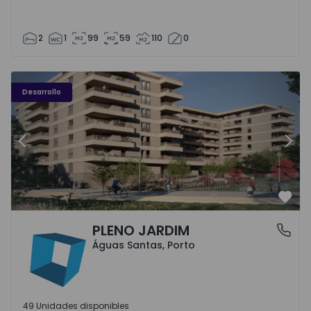
2
1
99
59
110
0
PLENO JARDIM - 3
P
Desarrollo
Anterior
Sigu
Favo
PLENO JARDIM
Águas Santas, Porto
Águas Santas, Porto
49 Unidades disponibles