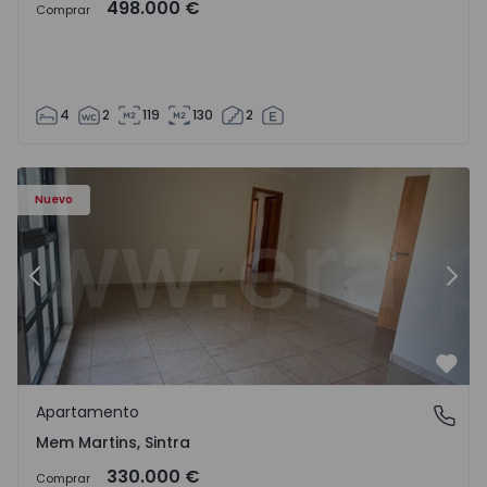
498.000 €
Comprar
4
2
119
130
2
8416 - 15
Apartamento T3 Sintra, Algueirão-Mem Martins - 1528416
Ap
Nuevo
Anterior
Sigu
Favo
Apartamento
Mem Martins, Sintra
Mem Martins, Sintra
330.000 €
Comprar