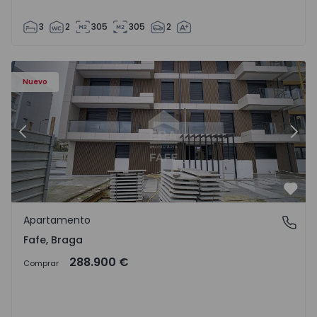
3
2
305
305
2
Nuevo
Anterior
Sigu
Favo
Apartamento
Fafe, Braga
Fafe, Braga
288.900 €
Comprar