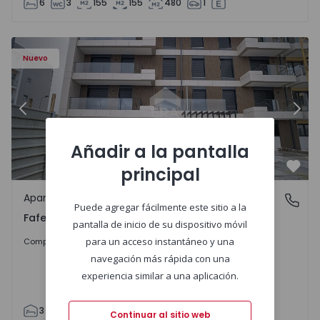
6
3
155
155
480
1
Nuevo
Anterior
Sigu
Añadir a la pantalla
principal
Favo
Apartamento
Fafe, Braga
Puede agregar fácilmente este sitio a la
Fafe, Braga
pantalla de inicio de su dispositivo móvil
317.900 €
para un acceso instantáneo y una
Comprar
navegación más rápida con una
experiencia similar a una aplicación.
3
2
305
305
2
Continuar al sitio web