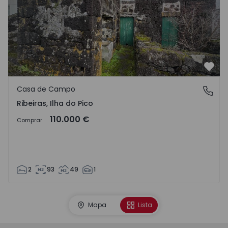
Favo
Casa de Campo
Ribeiras, Ilha do Pico
Ribeiras, Ilha do Pico
110.000 €
Comprar
2
93
49
1
Mapa
Lista