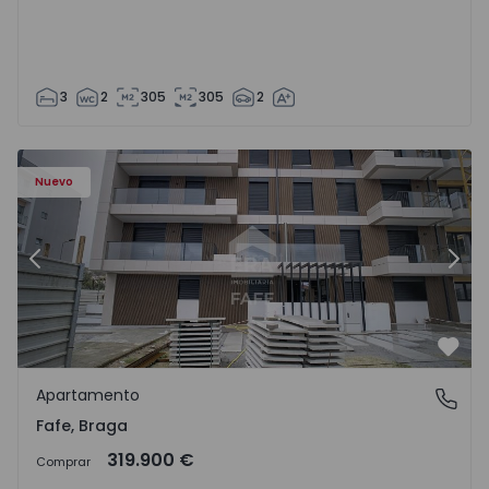
3
2
305
305
2
Nuevo
Anterior
Sigu
Favo
Apartamento
Fafe, Braga
Fafe, Braga
319.900 €
Comprar