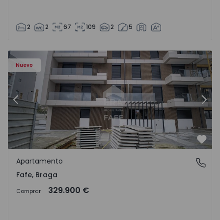
2
2
67
109
2
5
Nuevo
Anterior
Sigu
Favo
Apartamento
Fafe, Braga
Fafe, Braga
329.900 €
Comprar