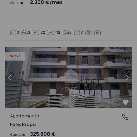
2.300 €
/mes
Alquilar
3
2
132
142
2
3
Nuevo
Anterior
Sigu
Favo
Apartamento
Fafe, Braga
Fafe, Braga
325.800 €
Comprar