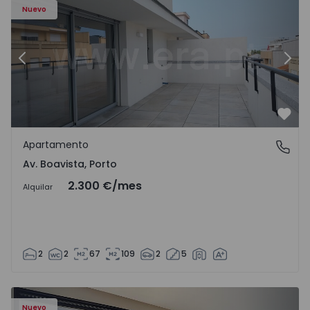
Nuevo
Anterior
Sigu
Favo
Apartamento
Av. Boavista, Porto
Av. Boavista, Porto
2.300 €
/mes
Alquilar
2
2
67
109
2
5
Nuevo