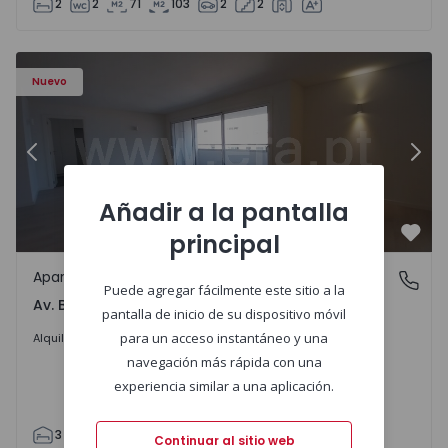
2
2
71
103
2
2
Apartamento T3 Porto, Av. Boavista - 1575472 - 5
Ap
Nuevo
Anterior
Sigu
Añadir a la pantalla
principal
Favo
Apartamento
Av. Boavista, Porto
Puede agregar fácilmente este sitio a la
Av. Boavista, Porto
pantalla de inicio de su dispositivo móvil
2.300 €
/mes
para un acceso instantáneo y una
Alquilar
navegación más rápida con una
experiencia similar a una aplicación.
3
2
132
142
2
4
Continuar al sitio web