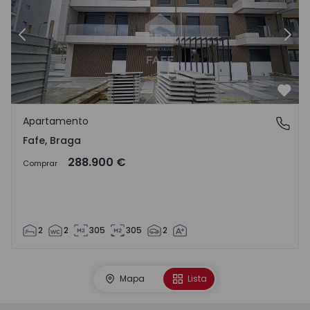
Anterior
Sigu
Favo
Apartamento
Fafe, Braga
Fafe, Braga
288.900 €
Comprar
2
2
305
305
2
Mapa
Lista