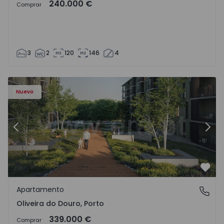
240.000 €
Comprar
3
2
120
146
4
- 1575522 - 8
Apartamento T2 Vila Nova de Gaia, Oliveira do Douro - 15
Ap
Nuevo
Anterior
Sigu
Favo
Apartamento
Oliveira do Douro, Porto
Oliveira do Douro, Porto
339.000 €
Comprar