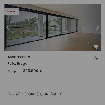
Nuevo
Anterior
Sigu
Favo
Apartamento
Fafe, Braga
Fafe, Braga
325.800 €
Comprar
3
2
305
305
2