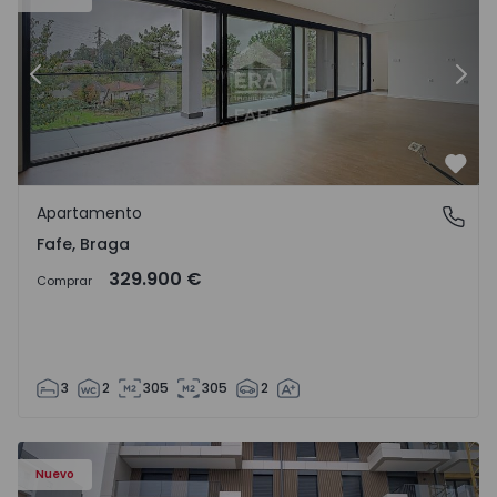
Anterior
Sigu
Favo
Apartamento
Fafe, Braga
Fafe, Braga
329.900 €
Comprar
3
2
305
305
2
Nuevo