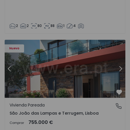
2
2
80
88
1
4
Nuevo
Anterior
Sigu
Favo
Vivienda Pareada
São João das Lampas e Terrugem, Lisboa
São João das Lampas e Terrugem, Lisboa
755.000 €
Comprar