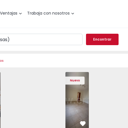
Ventajas
Trabaja con nosotros
Encontrar
ros
is, São Domingos de Rana - 1557885 - 20
o T4 Cascais, São Domingos de Rana - 1557885 - 1
Apartamento T4 Cascais, São Domingos de Rana - 1557885 
Apartamento T4 Cascais, São Domingos de Rana 
Apartamento T3 Sintra, Algueirão-Mem 
Apartamento T4 Cascais, São Domingo
Apartamento T3 Sintra, Algu
Apartamento T4 Cascais, S
Apartamento T3 Si
Apartamento T4 
Apartam
Apar
Nuevo
vorito
Favorito