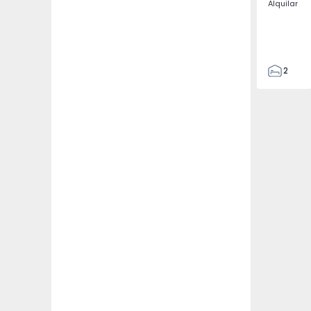
Alquilar
2
2
97
97
1
2