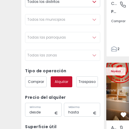
Todos los distritos
Casa
Pego, A
Pego, Abrantes
Todos los municipios
Comprar
Todas las parroquias
2
Todas las zonas
1
99
Apartamento T2 Amado
Apartament
59
Tipo de operación
Nuevo
110
Comprar
Alquilar
Traspaso
0
Precio del alquiler
Mínimo
Máximo
Fa
Superficie útil
Apartamento
Venteira