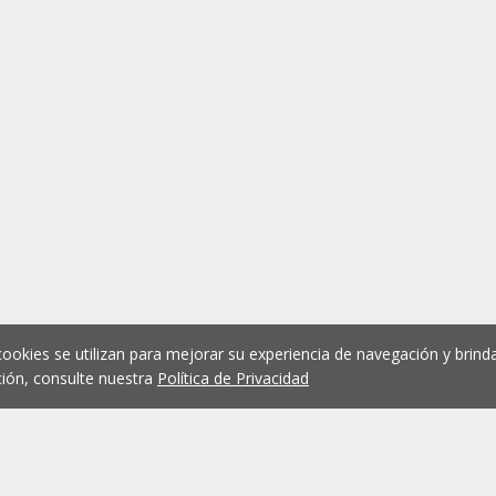
cookies se utilizan para mejorar su experiencia de navegación y brinda
ión, consulte nuestra
Política de Privacidad
1
2
3
4
5
...
1075
Anterior
Siguient