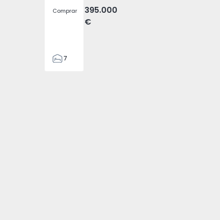
395.000
Comprar
€
7
3
122
3
1574869 - 4
 Areosa - 1574869 - 5
 Gondomar, Areosa - 1574869 - 6
tamento T2 Gondomar, Areosa - 1574869 - 1
186
2673
1