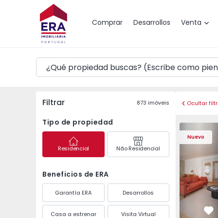
Mapa
Comprar
Desarrollos
Venta
Filtrar
873
imóveis
Ocultar filt
Tipo de propiedad
Apartamento T4 Casca
Apartament
Nuevo
Residencial
Não Residencial
Beneficios de ERA
Garantía ERA
Desarrollos
Casa a estrenar
Visita Virtual
Fa