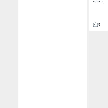
Alquilar
5
3
187
187
3