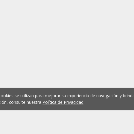
cookies se utilizan para mejorar su experiencia de navegación y brinda
ión, consulte nuestra
Política de Privacidad
1
2
3
4
5
...
1075
Anterior
Siguient