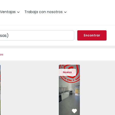
Ventajas
Trabaja con nosotros
Encontrar
ros
Angra do Heroísmo, São Mateus da Calheta - 1575310 - 40
areada T3 Angra do Heroísmo, São Mateus da Calheta - 157
Vivienda Pareada T3 Angra do Heroísmo, São Mateus da Cal
Vivienda Pareada T3 Angra do Heroísmo, São Mat
Apartamento T2 Seixal, Amora - 1575805
Vivienda Pareada T3 Angra do Heroísm
Apartamento T2 Seixal, Amora
Vivienda Pareada T3 Angra
Apartamento T2 Se
Vivienda Paread
Apartam
Vivie
Nuevo
vorito
Favorito