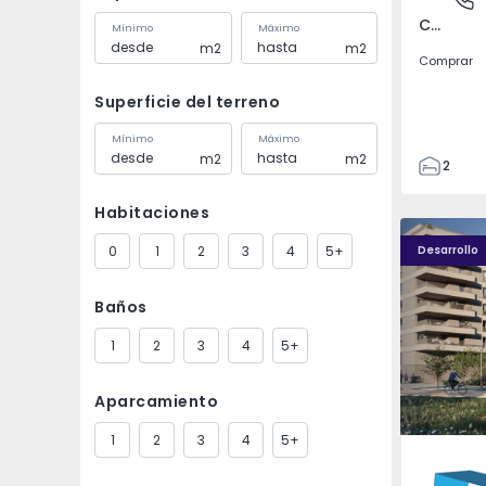
Covilhã e Canhoso, Castelo Branco
Mínimo
Máximo
m2
m2
Comprar
Superficie del terreno
Mínimo
Máximo
m2
m2
2
1
Habitaciones
85
PLENO JARDIM - 4
PLENO JAR
85
0
1
2
3
4
5+
Desarrollo
0
4
Baños
1
2
3
4
5+
Aparcamiento
1
2
3
4
5+
Águas S