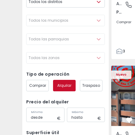
Todos los distritos
Apartamento
Póvoa de
Póvoa de Varzim, Beiriz e Argivai, Porto
Todos los municipios
Comprar
Todas las parroquias
3
Todas las zonas
3
138
Apartamento T2 Covil
Apartament
153
Tipo de operación
Nuevo
2
Comprar
Alquilar
Traspaso
Precio del alquiler
Mínimo
Máximo
Fa
Superficie útil
Apartamento
Covilhã