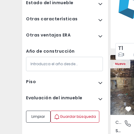
Estado del inmueble
Otras características
Otras ventajas ERA
T1
Año de construcción
1
Casa Vila 
Nuevo
Piso
Evaluación del inmueble
Fa
Limpiar
Guardar búsqueda
Casa de Campo
São Tomé
São Tomé do Castelo e Justes, Vila Real