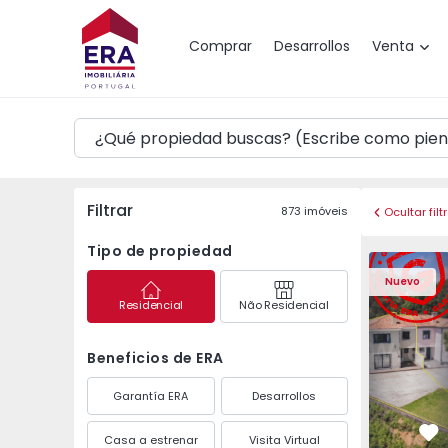
Mapa
Comprar
Desarrollos
Venta
Filtrar
873
imóveis
Ocultar filt
Tipo de propiedad
Vivienda Pareada T3 
Vivienda P
Nuevo
Residencial
Não Residencial
Beneficios de ERA
Garantía ERA
Desarrollos
Casa a estrenar
Visita Virtual
Fa