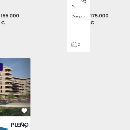
Pego, Abrantes
155.000
175.000
Comprar
€
€
2
1
99
DIM - 3
PLENO JARDIM - 2
PLENO JARDIM - 17
59
110
0
Favorito
PLENO
antas, Porto