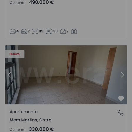
498.000 €
Comprar
4
2
119
130
2
8416 - 15
Apartamento T3 Sintra, Algueirão-Mem Martins - 1528416
Ap
Nuevo
Anterior
Sigu
Favo
Apartamento
Mem Martins, Sintra
Mem Martins, Sintra
330.000 €
Comprar