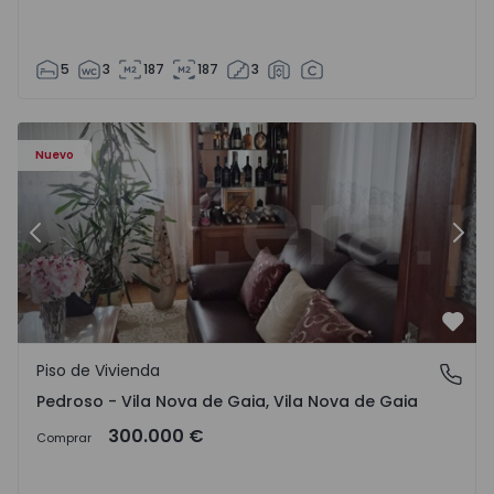
5
3
187
187
3
ezelo - 1575635 - 12
Piso de Vivienda T6 Vila Nova de Gaia, Pedroso e Seixezelo
Pi
Nuevo
Anterior
Sigu
Favo
Piso de Vivienda
Pedroso - Vila Nova de Gaia, Vila Nova de Gaia
Pedroso - Vila Nova de Gaia, Vila Nova de Gaia
300.000 €
Comprar