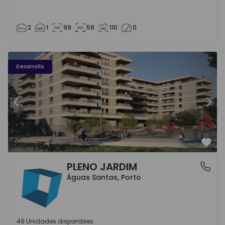
2
1
99
59
110
0
PLENO JARDIM - 3
P
Desarrollo
Anterior
Sigu
Favo
PLENO JARDIM
Águas Santas, Porto
Águas Santas, Porto
49 Unidades disponibles