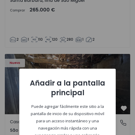
Santa Bárbara, Ilha de São Miguel
265.000 €
Comprar
2
1
110
120
280
1
2
Casa Vila Real, São Tomé do Castelo e Justes - 1575189 - 1
Nuevo
Añadir a la pantalla
principal
Puede agregar fácilmente este sitio a la
Favo
pantalla de inicio de su dispositivo móvil
para un acceso instantáneo y una
Casa de Campo
São Tomé do Castelo e Justes, Vila Real
navegación más rápida con una
São Tomé do Castelo e Justes, Vila Real