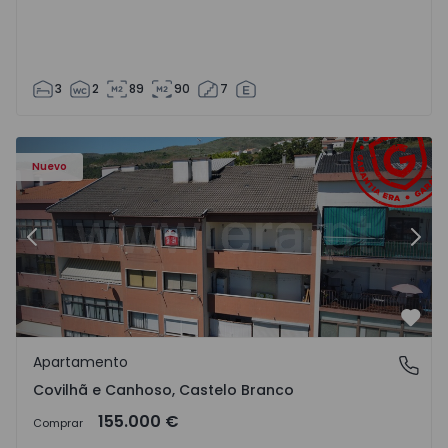
3
2
89
90
7
 - 18
Apartamento T2 Covilhã, Covilhã e Canhoso - 1497806 - 1
Ap
Nuevo
Anterior
Sigu
Favo
Apartamento
Covilhã e Canhoso, Castelo Branco
Covilhã e Canhoso, Castelo Branco
155.000 €
Comprar