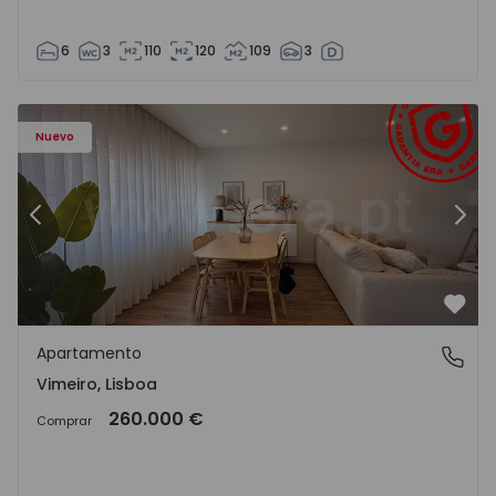
6
3
110
120
109
3
Apartamento T1 Lourinhã, Vimeiro - 1575406 - 1
Ap
Nuevo
Anterior
Sigu
Favo
Apartamento
Vimeiro, Lisboa
Vimeiro, Lisboa
260.000 €
Comprar