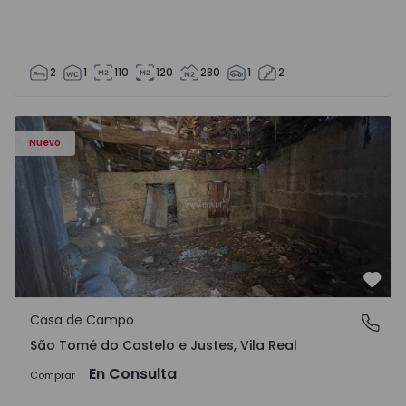
2
1
110
120
280
1
2
Casa Vila Real, São Tomé do Castelo e Justes - 1575189 - 1
Nuevo
Favo
Casa de Campo
São Tomé do Castelo e Justes, Vila Real
São Tomé do Castelo e Justes, Vila Real
En Consulta
Comprar