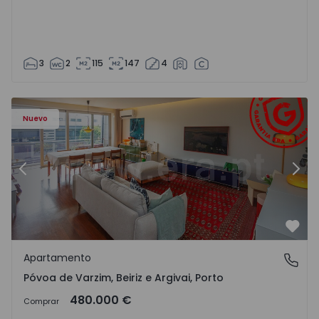
3
2
115
147
4
riz e Argivai - 1574602 - 20
Apartamento T3 Póvoa de Varzim, Póvoa de Varzim, Beiriz 
Ap
Nuevo
Anterior
Sigu
Favo
Apartamento
Póvoa de Varzim, Beiriz e Argivai, Porto
Póvoa de Varzim, Beiriz e Argivai, Porto
480.000 €
Comprar