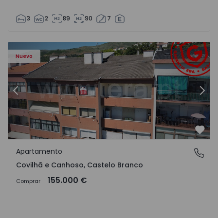
3
2
89
90
7
 - 18
Apartamento T2 Covilhã, Covilhã e Canhoso - 1497806 - 1
Ap
Nuevo
Anterior
Sigu
Favo
Apartamento
Covilhã e Canhoso, Castelo Branco
Covilhã e Canhoso, Castelo Branco
155.000 €
Comprar