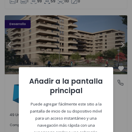
2
1
99
59
110
0
PLENO JARDIM - 3
P
Desarrollo
Anterior
Sigu
Favo
Añadir a la pantalla
PLENO JARDIM
Águas Santas, Porto
principal
Águas Santas, Porto
Puede agregar fácilmente este sitio a la
pantalla de inicio de su dispositivo móvil
49 Unidades disponibles
para un acceso instantáneo y una
242.000 €
Comprar
desde
navegación más rápida con una