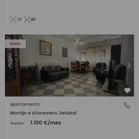
72
85
603 - 1
Apartamento T2 Montijo, Montijo e Afonsoeiro - 1575603 
Ap
Nuevo
Anterior
Sigu
Favo
Apartamento
Montijo e Afonsoeiro, Setúbal
Montijo e Afonsoeiro, Setúbal
1.100 €
/mes
Alquilar