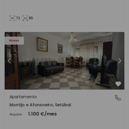
72
85
603 - 1
Apartamento T2 Montijo, Montijo e Afonsoeiro - 1575603 
Ap
Nuevo
Anterior
Sigu
Favo
Apartamento
Montijo e Afonsoeiro, Setúbal
Montijo e Afonsoeiro, Setúbal
1.100 €
/mes
Alquilar