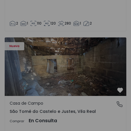
2
1
110
120
280
1
2
Casa Vila Real, São Tomé do Castelo e Justes - 1575189 - 1
Nuevo
Favo
Casa de Campo
São Tomé do Castelo e Justes, Vila Real
São Tomé do Castelo e Justes, Vila Real
En Consulta
Comprar