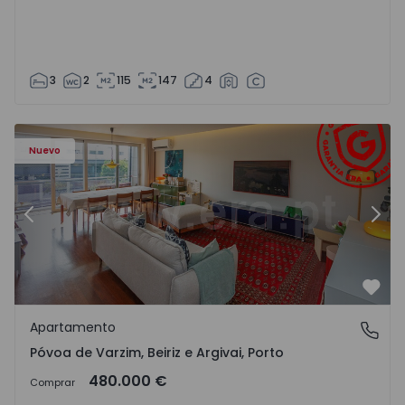
3
2
115
147
4
riz e Argivai - 1574602 - 20
Apartamento T3 Póvoa de Varzim, Póvoa de Varzim, Beiriz 
Ap
Nuevo
Anterior
Sigu
Favo
Apartamento
Póvoa de Varzim, Beiriz e Argivai, Porto
Póvoa de Varzim, Beiriz e Argivai, Porto
480.000 €
Comprar