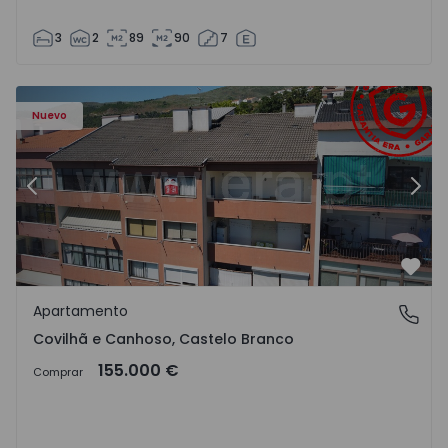
3
2
89
90
7
 - 18
Apartamento T2 Covilhã, Covilhã e Canhoso - 1497806 - 1
Ap
Nuevo
Anterior
Sigu
Favo
Apartamento
Covilhã e Canhoso, Castelo Branco
Covilhã e Canhoso, Castelo Branco
155.000 €
Comprar