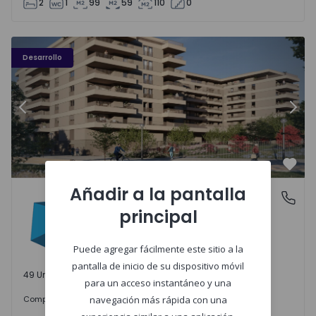
2
1
99
59
110
0
PLENO JARDIM - 3
P
Desarrollo
Anterior
Sigu
Favo
Añadir a la pantalla
PLENO JARDIM
Águas Santas, Porto
principal
Águas Santas, Porto
Puede agregar fácilmente este sitio a la
pantalla de inicio de su dispositivo móvil
49 Unidades disponibles
para un acceso instantáneo y una
242.000 €
Comprar
desde
navegación más rápida con una