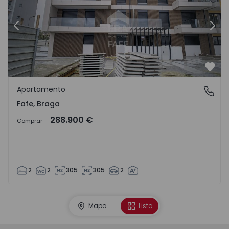
Anterior
Sigu
Favo
Apartamento
Fafe, Braga
Fafe, Braga
288.900 €
Comprar
2
2
305
305
2
Mapa
Lista