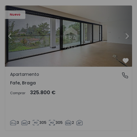
Nuevo
Anterior
Sigu
Favo
Apartamento
Fafe, Braga
Fafe, Braga
325.800 €
Comprar
3
2
305
305
2