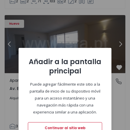
2
2
71
103
2
2
Apartamento T3 Porto, Av. Boavista - 1575472 - 5
Ap
Nuevo
Anterior
Sigu
Añadir a la pantalla
principal
Favo
Apartamento
Av. Boavista, Porto
Puede agregar fácilmente este sitio a la
Av. Boavista, Porto
pantalla de inicio de su dispositivo móvil
2.300 €
/mes
para un acceso instantáneo y una
Alquilar
navegación más rápida con una
experiencia similar a una aplicación.
3
2
132
142
2
4
Continuar al sitio web