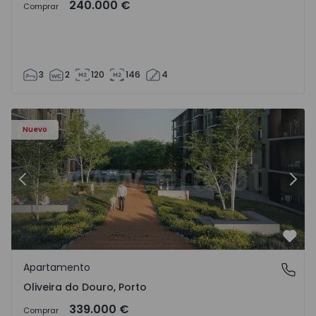
240.000 €
Comprar
3
2
120
146
4
- 1575522 - 8
Apartamento T2 Vila Nova de Gaia, Oliveira do Douro - 15
Ap
Nuevo
Anterior
Sigu
Favo
Apartamento
Oliveira do Douro, Porto
Oliveira do Douro, Porto
339.000 €
Comprar