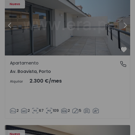
Nuevo
Anterior
Sigu
Favo
Apartamento
Av. Boavista, Porto
Av. Boavista, Porto
2.300 €
/mes
Alquilar
2
2
67
109
2
5
Nuevo