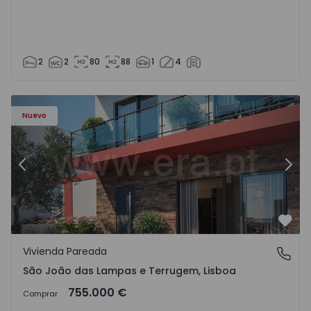
2
2
80
88
1
4
Nuevo
Anterior
Sigu
Favo
Vivienda Pareada
São João das Lampas e Terrugem, Lisboa
São João das Lampas e Terrugem, Lisboa
755.000 €
Comprar