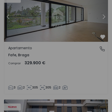
Anterior
Sigu
Favo
Apartamento
Fafe, Braga
Fafe, Braga
329.900 €
Comprar
3
2
305
305
2
Nuevo