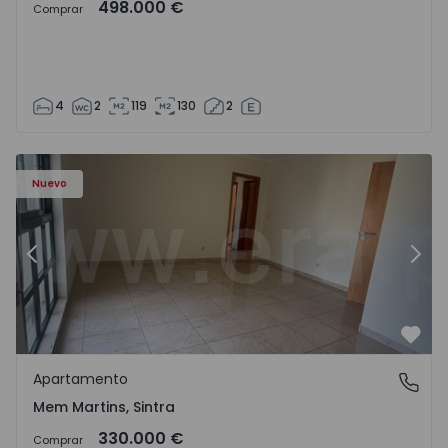
498.000 €
Comprar
4
2
119
130
2
8416 - 15
Apartamento T3 Sintra, Algueirão-Mem Martins - 1528416
Ap
Nuevo
Anterior
Sigu
Favo
Apartamento
Mem Martins, Sintra
Mem Martins, Sintra
330.000 €
Comprar