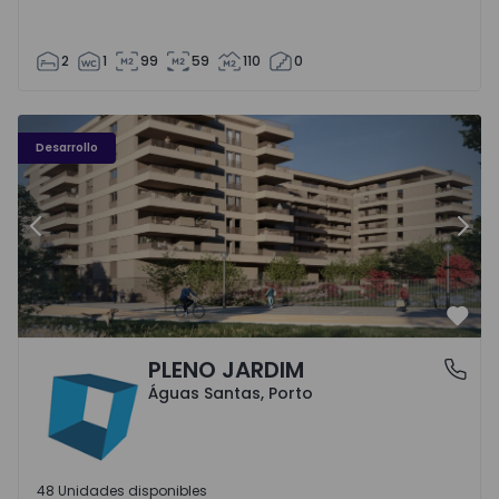
2
1
99
59
110
0
PLENO JARDIM - 3
P
Desarrollo
Anterior
Sigu
Favo
PLENO JARDIM
Águas Santas, Porto
Águas Santas, Porto
48 Unidades disponibles