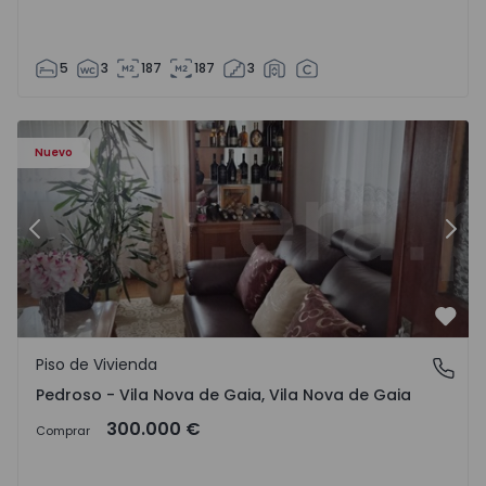
5
3
187
187
3
ezelo - 1575635 - 12
Piso de Vivienda T6 Vila Nova de Gaia, Pedroso e Seixezelo
Pi
Nuevo
Anterior
Sigu
Favo
Piso de Vivienda
Pedroso - Vila Nova de Gaia, Vila Nova de Gaia
Pedroso - Vila Nova de Gaia, Vila Nova de Gaia
300.000 €
Comprar