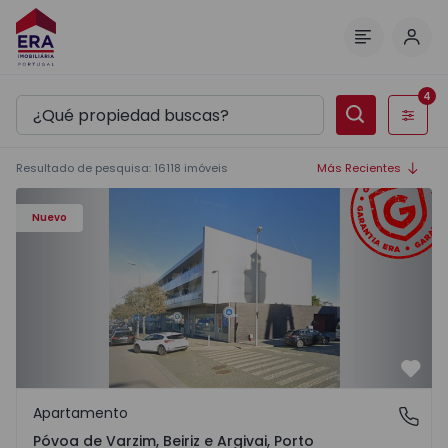
Inici
Menú
4
Filtros
Resultado de pesquisa
:
16118
imóveis
Más Recientes
Apartamento T3 Póvoa de Varzim, Póvoa de Varzim, Beiriz 
Nuevo
Favo
Apartamento
Póvoa de Varzim, Beiriz e Argivai, Porto
Póvoa de Varzim, Beiriz e Argivai, Porto