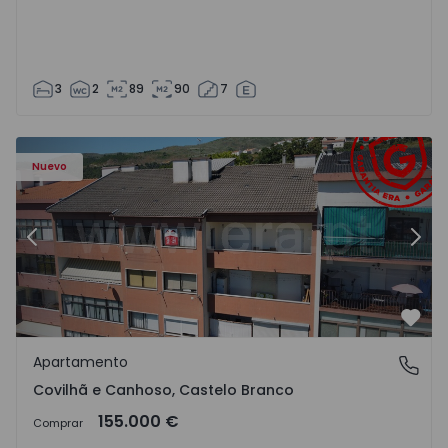
3
2
89
90
7
 - 18
Apartamento T2 Covilhã, Covilhã e Canhoso - 1497806 - 1
Ap
Nuevo
Anterior
Sigu
Favo
Apartamento
Covilhã e Canhoso, Castelo Branco
Covilhã e Canhoso, Castelo Branco
155.000 €
Comprar