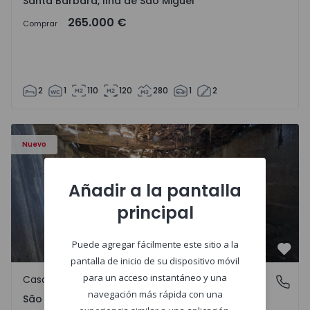
Santa Bárbara, Ilha de São Miguel
265.000 €
Comprar
2
1
110
120
280
1
2
Casa Vila Real, São Tomé do Castelo e Justes - 1575189 - 1
Nuevo
Añadir a la pantalla
principal
Puede agregar fácilmente este sitio a la
Favo
pantalla de inicio de su dispositivo móvil
para un acceso instantáneo y una
Casa de Campo
São Tomé do Castelo e Justes, Vila Real
navegación más rápida con una
São Tomé do Castelo e Justes, Vila Real