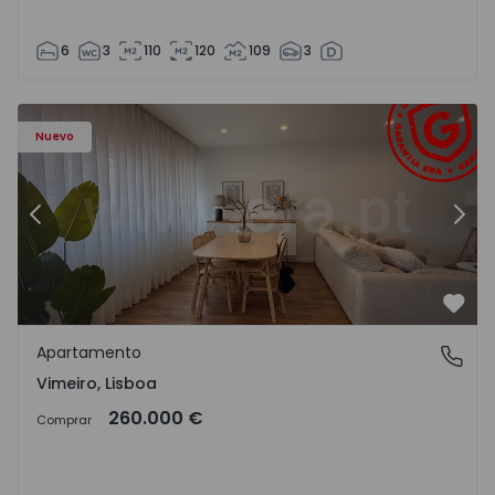
6
3
110
120
109
3
Apartamento T1 Lourinhã, Vimeiro - 1575406 - 1
Ap
Nuevo
Anterior
Sigu
Favo
Apartamento
Vimeiro, Lisboa
Vimeiro, Lisboa
260.000 €
Comprar