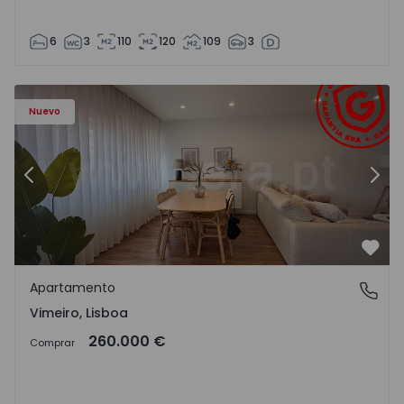
6
3
110
120
109
3
Apartamento T1 Lourinhã, Vimeiro - 1575406 - 1
Ap
Nuevo
Anterior
Sigu
Favo
Apartamento
Vimeiro, Lisboa
Vimeiro, Lisboa
260.000 €
Comprar