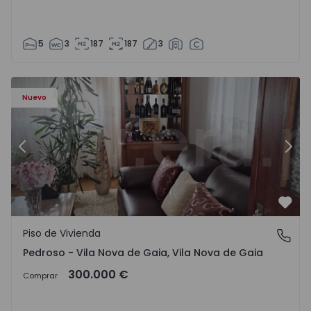
5
3
187
187
3
ezelo - 1575635 - 12
Piso de Vivienda T6 Vila Nova de Gaia, Pedroso e Seixezelo
Pi
Nuevo
Anterior
Sigu
Favo
Piso de Vivienda
Pedroso - Vila Nova de Gaia, Vila Nova de Gaia
Pedroso - Vila Nova de Gaia, Vila Nova de Gaia
300.000 €
Comprar