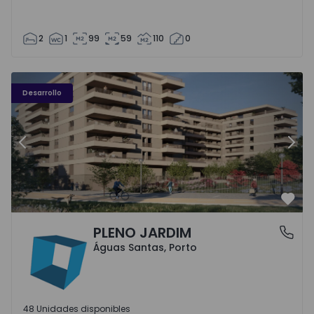
2
1
99
59
110
0
PLENO JARDIM - 3
P
Desarrollo
Anterior
Sigu
Favo
PLENO JARDIM
Águas Santas, Porto
Águas Santas, Porto
48 Unidades disponibles