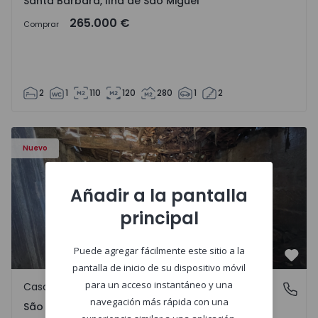
Santa Bárbara, Ilha de São Miguel
265.000 €
Comprar
2
1
110
120
280
1
2
Casa Vila Real, São Tomé do Castelo e Justes - 1575189 - 1
Nuevo
Añadir a la pantalla
principal
Puede agregar fácilmente este sitio a la
Favo
pantalla de inicio de su dispositivo móvil
para un acceso instantáneo y una
Casa de Campo
São Tomé do Castelo e Justes, Vila Real
navegación más rápida con una
São Tomé do Castelo e Justes, Vila Real