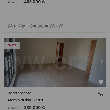
498.000 €
Comprar
4
2
119
130
2
8416 - 15
Apartamento T3 Sintra, Algueirão-Mem Martins - 1528416
Ap
Nuevo
Anterior
Sigu
Favo
Apartamento
Mem Martins, Sintra
Mem Martins, Sintra
330.000 €
Comprar