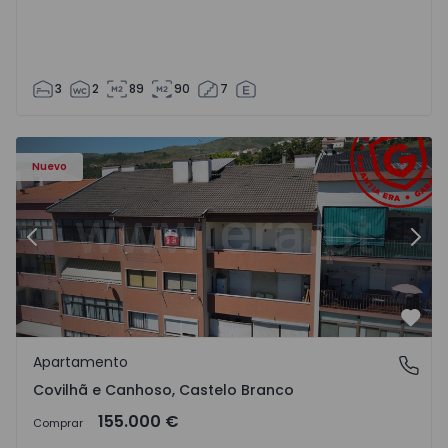
3
2
89
90
7
 - 18
Apartamento T2 Covilhã, Covilhã e Canhoso - 1497806 - 1
Ap
Nuevo
Anterior
Sigu
Favo
Apartamento
Covilhã e Canhoso, Castelo Branco
Covilhã e Canhoso, Castelo Branco
155.000 €
Comprar