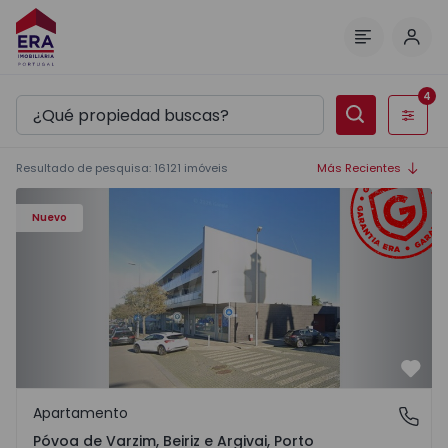
Inici
Menú
4
Filtros
Resultado de pesquisa
:
16121
imóveis
Más Recientes
Apartamento T3 Póvoa de Varzim, Póvoa de Varzim, Beiriz 
Nuevo
Favo
Apartamento
Póvoa de Varzim, Beiriz e Argivai, Porto
Póvoa de Varzim, Beiriz e Argivai, Porto