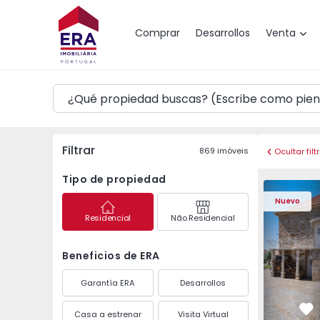
Mapa
Comprar
Desarrollos
Venta
Filtrar
869
imóveis
Ocultar filt
Tipo de propiedad
Casa T4 Sabugal, Sou
Casa T4 Sa
Nuevo
Residencial
Não Residencial
Beneficios de ERA
Garantía ERA
Desarrollos
Casa a estrenar
Visita Virtual
Fa