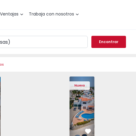
Ventajas
Trabaja con nosotros
Encontrar
ros
to - 1575640 - 20
bugal, Souto - 1575640 - 10
Casa T4 Sabugal, Souto - 1575640 - 1
Casa T4 Sabugal, Souto - 1575640 - 2
Casa T6 Lagoa, Algarseco - 1523918 - 4
Casa T4 Sabugal, Souto - 1575640 - 3
Casa T6 Lagoa, Algarseco - 1
Casa T4 Sabugal, Souto - 1
Casa T6 Lagoa, Al
Casa T4 Sabugal
Casa T6
Casa 
Nuevo
vorito
Favorito