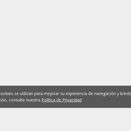
cookies se utilizan para mejorar su experiencia de navegación y brinda
ión, consulte nuestra
Política de Privacidad
1
2
3
4
5
...
1074
Anterior
Siguient