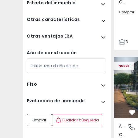
Carcavelos e Parede, Lisboa
Estado del inmueble
Comprar
Otras características
Otras ventajas ERA
3
2
Año de construcción
100
Apartamento T2 Vila N
Apartament
160
Nuevo
2
1
Piso
Evaluación del inmueble
Fa
Limpiar
Guardar búsqueda
Apartamento
Oliveira
Oliveira do Douro, Porto