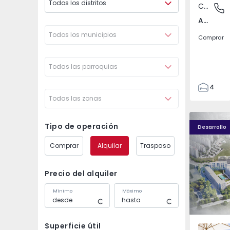
Todos los distritos
Casa
Amarant
Amarante (São Gonçalo), Madalena, Cepelos e Gatão, Porto
Todos los municipios
Comprar
Todas las parroquias
4
Todas las zonas
4
187
Élou - 1
Élou - 10
382
Tipo de operación
Desarrollo
1493
Comprar
Alquilar
Traspaso
2
Precio del alquiler
Mínimo
Máximo
Superficie útil
Santo An