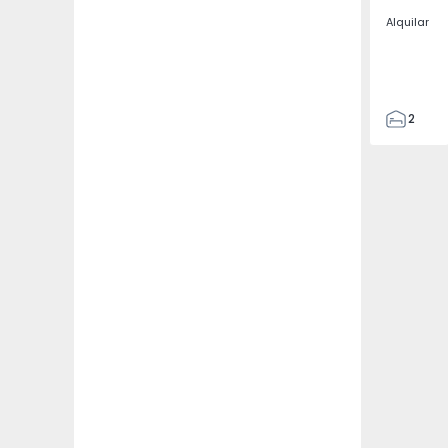
Alquilar
2
2
67
109
2
5