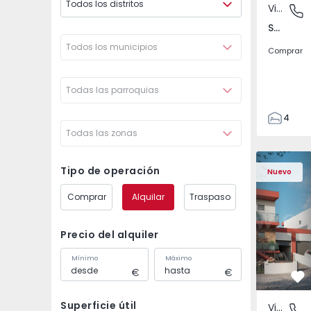
Todos los distritos
Vivienda Pareada
São Joã
São João das Lampas e Terrugem, Lisboa
Todos los municipios
Comprar
Todas las parroquias
4
Todas las zonas
3
135
Vivienda Pareada T4 
Vivienda P
193
Tipo de operación
Nuevo
240
Comprar
Alquilar
Traspaso
2
Precio del alquiler
Mínimo
Máximo
Fa
Superficie útil
Vivienda Pareada
São Joã