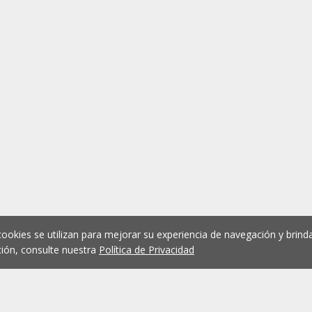
cookies se utilizan para mejorar su experiencia de navegación y brinda
ión, consulte nuestra
Política de Privacidad
1
2
3
4
5
...
1076
Anterior
Siguient