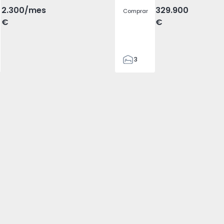
2.300
/mes
329.900
Comprar
€
€
3
2
305
305
2