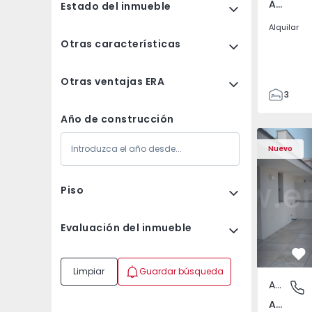
Av. Boavista, Porto
Estado del inmueble
Alquilar
Otras características
Otras ventajas ERA
3
2
Año de construcción
132
Apartamento T2 Porto,
Apartament
142
Nuevo
2
3
Piso
Evaluación del inmueble
Fa
Limpiar
Guardar búsqueda
Apartamento
Av. Boav
Av. Boavista, Porto