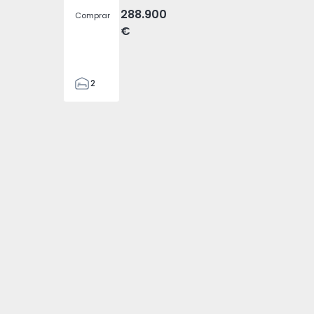
288.900
Comprar
€
2
2
305
305
2