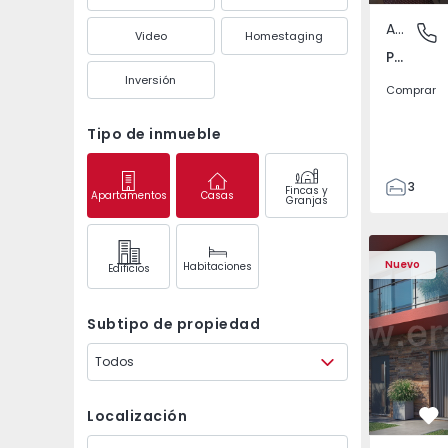
Apartamento
Pedrouç
Video
Homestaging
Pedrouços, Porto
Inversión
Comprar
Tipo de inmueble
3
Fincas y
Apartamentos
Casas
Granjas
1
105
122
Nuevo
Habitaciones
Edifícios
1
-1
Subtipo de propiedad
Todos
Localización
Fa