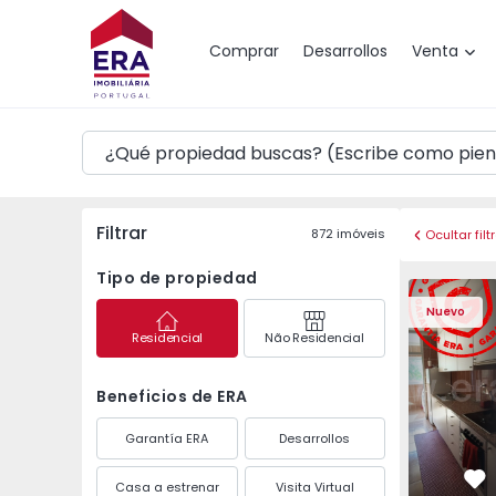
Mapa
Comprar
Desarrollos
Venta
Filtrar
872
imóveis
Ocultar filt
Tipo de propiedad
Apartamento T3 Maia,
Apartament
Nuevo
Residencial
Não Residencial
Beneficios de ERA
Garantía ERA
Desarrollos
Casa a estrenar
Visita Virtual
Fa